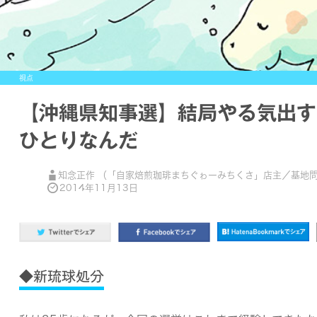
視点
【沖縄県知事選】結局やる気出す
ひとりなんだ
知念正作 （「自家焙煎珈琲まちぐゎーみちくさ」店主／基地問題
2014年11月13日
◆新琉球処分