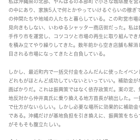
私は沖縄県の北部、やんばるの本部町で小さな珈琲屋を営
の中にあり、家族5人で何とかやっていけるぐらいの稼ぎ
の仲間たちや地域の人たちと暮らしている。この町営市場
見向きもしない、いわゆるシャッター商店街だった。私は
手作り市を運営し、コツコツと市場の再生に取り組んでき
を積み立てやり繰りしてきた。数年前から空き店舗も解消
目される市場になってきたと自負している。
しかし、
最近町内で一括交付金をふんだんに使ったイベン
どれもがほとんど成功していないといっていい。補助金が
画ばかりだ。
これは振興策ではなく依存政策
だ
。案の定、
地反対から仲井真氏に乗り換える地方首長が続出した。一
で仕方がないらしい。しかし必要な場所に効果的に補助金
である。沖縄だけが基地負担を引き換えに、振興策をちら
がそもそも腹立たしい。