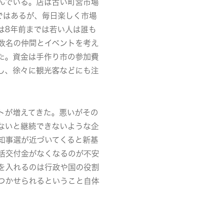
んでいる。店は古い町営市場
ではあるが、毎日楽しく市場
は8年前までは若い人は誰も
数名の仲間とイベントを考え
た。資金は手作り市の参加費
し、徐々に観光客などにも注
トが増えてきた。悪いがその
ないと継続できないような企
知事選が近づいてくると新基
括交付金がなくなるのが不安
を入れるのは行政や国の役割
つかせられるということ自体