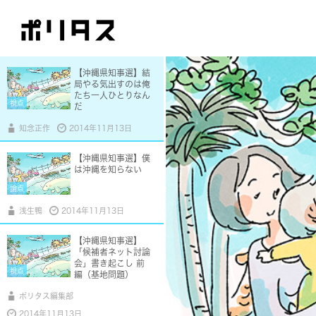
として考える
論点
OKINAWA
竹田圭吾
2014年11月12日
【沖縄県知事選】結
局やる気出すのは俺
たち一人ひとりなん
視点
だ
知念正作
2014年11月13日
【沖縄県知事選】僕
は沖縄を知らない
論点
浅生鴨
2014年11月13日
【沖縄県知事選】
「候補者ネット討論
会」書き起こし 前
視点
編（基地問題）
ポリタス編集部
2014年11月13日