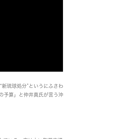
“新琉球処分”というにふさわ
来の予算」と仲井真氏が言う沖