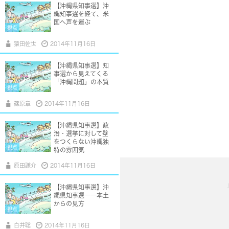
【沖縄県知事選】沖
縄知事選を経て、米
国へ声を運ぶ
視点
猿田佐世
2014年11月16日
【沖縄県知事選】知
事選から見えてくる
「沖縄問題」の本質
視点
篠原章
2014年11月16日
【沖縄県知事選】政
治・選挙に対して壁
をつくらない沖縄独
視点
特の雰囲気
原田謙介
2014年11月16日
【沖縄県知事選】沖
縄県知事選――本土
からの見方
視点
白井聡
2014年11月16日