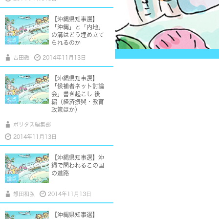
【沖縄県知事選】
「沖縄」と「内地」
の溝はどう埋め立て
視点
られるのか
吉田徹
2014年11月13日
【沖縄県知事選】
「候補者ネット討論
会」書き起こし 後
視点
編（経済振興・教育
政策ほか）
ポリタス編集部
2014年11月13日
【沖縄県知事選】沖
縄で問われるこの国
の進路
論点
想田和弘
2014年11月13日
【沖縄県知事選】