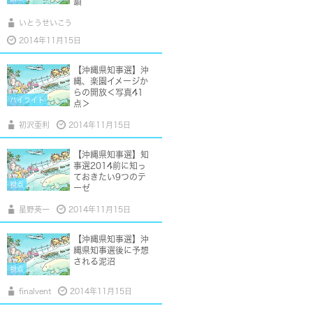
鎖
いとうせいこう
2014年11月15日
【沖縄県知事選】沖
縄、楽園イメージか
らの開放＜写真41
ハイライト
点＞
初沢亜利
2014年11月15日
【沖縄県知事選】知
事選2014前に知っ
ておきたい9つのテ
視点
ーゼ
星野英一
2014年11月15日
【沖縄県知事選】沖
縄県知事選後に予想
される泥沼
視点
finalvent
2014年11月15日