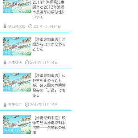
2014年沖縄県知事
選挙と2013年浦添
視点
市長選挙の類似性に
ついて
樋口耕太郎
2014年11月14日
【沖縄県知事選】沖
縄から日本が変わる
ことを
視点
八木啓代
2014年11月14日
【沖縄県知事選】辺
野古を止めること
が、普天間の危険性
視点
除去の「近道」でも
ある
布施祐仁
2014年11月14日
【沖縄県知事選】映
像で見る沖縄県知事
選挙──選挙戦の模
ハイライト
様