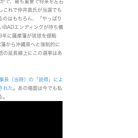
なかで、最も重要で将来を左右
しこれで仲井真氏が当選でも
るのはもちろん、「やっぱり
いBADエンディングが待ち構
09年に薩摩藩が琉球を侵略
球藩から沖縄県へと強制的に
語の延長線上にこの選挙はあ
事長（当時）の「説得」によ
された
。あの場面は今でも私
る。