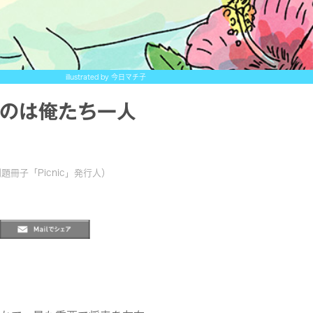
illustrated by 今日マチ子
のは俺たち一人
冊子「Picnic」発行人）