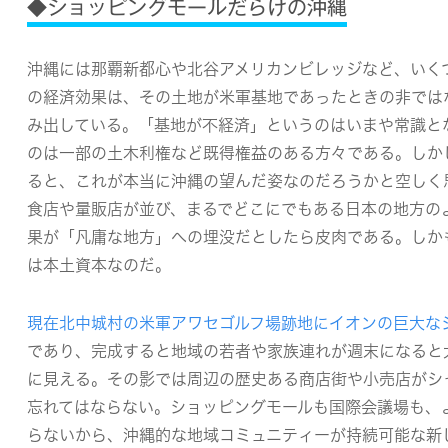
◆ショッピングモールだらけの沖縄
沖縄には那覇新都心や北谷アメリカンビレッジなど、いく
の経済効果は、その土地が米軍基地であったときの非では
み出している。
「基地が不経済」というのはいまや常識と
のは一部の土木利権など既得権益のある方々である
。しか
ると、これが本当に沖縄の望んだ姿なのだろうかと空しく
食店や量販店が並び、まるでどこにでもある日本の地方の
果が「凡庸な地方」への埋没だとしたら皮肉である。しか
は本土資本
なのだ。
現在北中城村の米軍アワセゴルフ場跡地にイオンの巨大な
であり、完成すると地域の若者や家族連れが週末になると
に見える。その影では周辺の歴史ある商店街や小売店がシ
忘れてはならない。
ショッピングモールも国際会議場も、
らないから、沖縄的な地域コミュニティーが持続可能な新