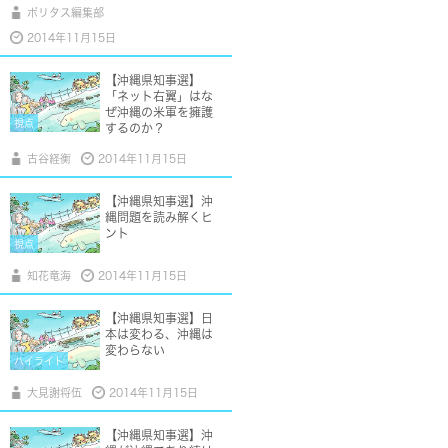
ポリタス編集部
2014年11月15日
【沖縄県知事選】
「ネット右翼」はな
ぜ沖縄の米軍を擁護
視点
するのか？
古谷経衡
2014年11月15日
【沖縄県知事選】沖
縄問題を読み解くヒ
ント
視点
知花竜海
2014年11月15日
【沖縄県知事選】日
本は変わる、沖縄は
変わらない
ハイライト
大見謝将伍
2014年11月15日
【沖縄県知事選】沖