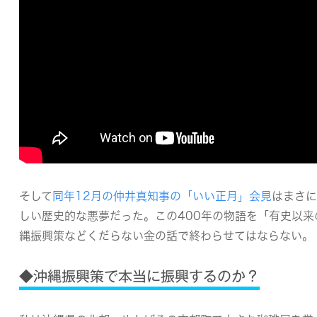
そして
同年12月の仲井真知事の「いい正月」会見
は
まさに
しい歴史的な悪夢だった
。この400年の物語を「有史以
縄振興策などくだらない金の話で終わらせてはならない。
◆沖縄振興策で本当に振興するのか？