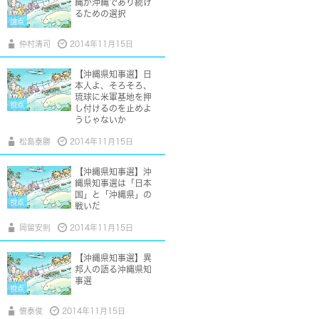
縄が沖縄であり続け
るための選択
論点
仲村清司
2014年11月15日
【沖縄県知事選】日
本人よ、そろそろ、
琉球に米軍基地を押
視点
し付けるのを止めよ
うじゃないか
松島泰勝
2014年11月15日
【沖縄県知事選】沖
縄県知事選は「日本
国」と「沖縄県」の
視点
戦いだ
岡留安則
2014年11月15日
【沖縄県知事選】異
邦人の語る沖縄県知
事選
視点
慎泰俊
2014年11月15日