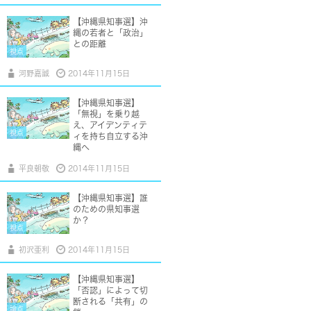
【沖縄県知事選】沖
縄の若者と「政治」
との距離
視点
河野嘉誠
2014年11月15日
【沖縄県知事選】
「無視」を乗り越
え、アイデンティテ
視点
ィを持ち自立する沖
縄へ
平良朝敬
2014年11月15日
【沖縄県知事選】誰
のための県知事選
か？
視点
初沢亜利
2014年11月15日
【沖縄県知事選】
「否認」によって切
断される「共有」の
論点