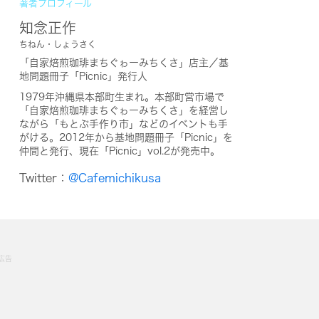
著者プロフィール
知念正作
ちねん・しょうさく
「自家焙煎珈琲まちぐゎーみちくさ」店主／基
地問題冊子「Picnic」発行人
1979年沖縄県本部町生まれ。本部町営市場で
「自家焙煎珈琲まちぐゎーみちくさ」を経営し
ながら「もとぶ手作り市」などのイベントも手
がける。2012年から基地問題冊子「Picnic」を
仲間と発行、現在「Picnic」vol.2が発売中。
Twitter：
@Cafemichikusa
広告