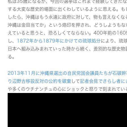
私は35歳になるが、今回の選挙はこれまで経験してきた
する大変な歴史的場面に出くわしているように思える。も
したら、沖縄はもう永遠に政府に対して、物も言えなくな
沖縄は金目当てか」という烙印を押され、どうしようもな
えていると思うと、恐ろしくてならない。400年前の16
し、
1872年から1879年にかけての琉球処分
により、琉
日本へ組み込みまれていった時から続く、差別的な歴史物
る。
2013年11月に
沖縄県選出の自民党国会議員たちが石破幹
り辺野古移設反対の公約を破棄
して
記者会見でさらし者に
や多くのウチナンチュの心にショックと怒りで刻まれてい