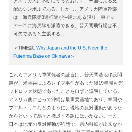
アメリカ人は不断にうっとおしく、米国による支
配のシンボルである。しかし、アメリカ陸軍幹部
は、海兵隊第3遠征隊が沖縄にある限り、東アジ
ア一帯に海兵隊を派遣できる、普天間飛行場は不
可欠であると主張する。
＜TIME誌.
Why Japan and the U.S. Need the
Futenma Base on Okinawa
＞
これらアメリカ軍関係者の証言は、普天間基地移設問
題が、米軍兵によるレイプ事件があった後19年間もデ
ッドロック状態であったことを自ずと説明している。
アメリカ側にとって沖縄は最重要基地であり、韓国や
プエルトリコなどのように、現地の反対運動があった
からといって易々と撤退する訳にはいかない。一方、
日本は地元の反対運動が強烈で、県内移転が出来なか