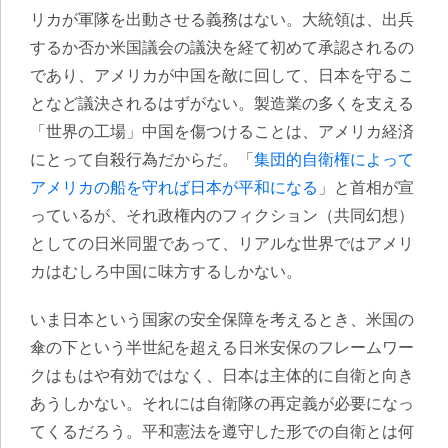
リカが軍隊を出動させる義務はない。大統領は、出兵
するか否か米国議会の議決を経て初めて承認されるの
であり、アメリカが中国を敵に回して、日本を守るこ
となど議決されるはずがない。製造業の多くを支える
「世界の工場」中国を傷つけることは、アメリカ経済
にとって自殺行為だからだ。「
集団的自衛権によって
アメリカの船を守れば日本が平和になる
」と首相が宣
っているが、それ政権内のフィクション（共同幻想）
としての日米同盟であって、リアルな世界ではアメリ
カはむしろ中国に味方するしかない。
いま日本という国家の安全保障を考えるとき、米国の
傘の下という半世紀を超える日米安保のフレームワー
クはもはや有効ではなく、日本は主体的に自衛と向き
あうしかない。それには自衛隊の再定義が必要になっ
てくるだろう。平和憲法を遵守した形での自衛とは何