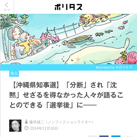
illustrated by 今日マチ子
視点
【沖縄県知事選】「分断」され「沈
黙」せざるを得なかった人々が語るこ
とのできる「選挙後」に――
藤井誠二（ノンフィクションライター）
2014年11月16日