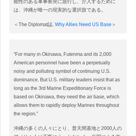
能性のある軍事衝突に急行し、介入するために
は、沖縄が唯一の現実的な選択肢である。
＜The Diplomat誌.
Why Allies Need US Base
＞
“For many in Okinawa, Futenma and its 2,000
American personnel have been a perpetually
noisy and polluting symbol of continuing U.S.
dominance. But U.S. military leaders insist that as
long as the 3rd Marine Expeditionary Force is
based on Okinawa, they need the air base, which
allows them to rapidly deploy Marines throughout
the region.”
沖縄の多くの人々にとり、普天間基地と2000人の