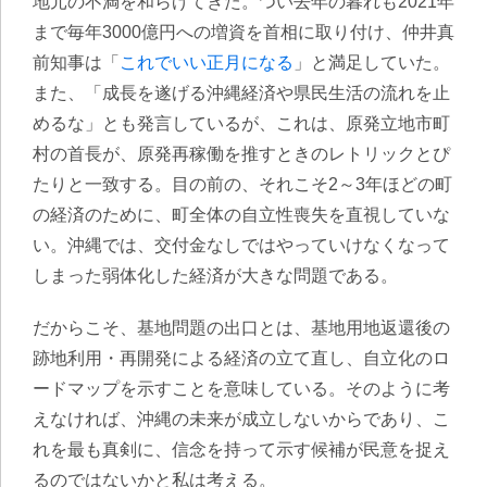
地元の不満を和らげてきた。つい去年の暮れも2021年
まで毎年3000億円への増資を首相に取り付け、仲井真
前知事は「
これでいい正月になる
」と満足していた。
また、「成長を遂げる沖縄経済や県民生活の流れを止
めるな」とも発言しているが、これは、
原発立地市町
村の首長が、原発再稼働を推すときのレトリックとぴ
たりと一致する
。目の前の、それこそ2～3年ほどの町
の経済のために、町全体の自立性喪失を直視していな
い。沖縄では、交付金なしではやっていけなくなって
しまった弱体化した経済が大きな問題である。
だからこそ、基地問題の出口とは、基地用地返還後の
跡地利用・再開発による経済の立て直し、自立化のロ
ードマップを示すことを意味している。そのように考
えなければ、沖縄の未来が成立しないからであり、こ
れを最も真剣に、信念を持って示す候補が民意を捉え
るのではないかと私は考える。