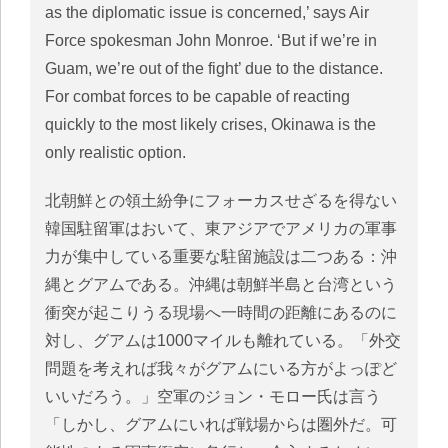
as the diplomatic issue is concerned,’ says Air
Force spokesman John Monroe. ‘But if we’re in
Guam, we’re out of the fight’ due to the distance.
For combat forces to be capable of reacting
quickly to the most likely crises, Okinawa is the
only realistic option.
北朝鮮との領土紛争にフォーカスせざるを得ない
韓国駐留軍はおいて、東アジアでアメリカの軍事
力が集中している重要な駐留施設は二つある：沖
縄とグアムである。沖縄は朝鮮半島と台湾という
衝突が起こりうる現場へ一時間の距離にあるのに
対し、グアムは1000マイルも離れている。「外交
問題を考えれば我々がグアムにいる方がよっぽど
いいだろう。」空軍のジョン・モロー氏は言う
「しかし、グアムにいれば戦場からは圏外だ。可