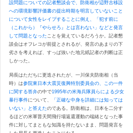
設問題についての記者懇談会で、防衛相が辺野古移設
への環境影響評価書の提出時期を明言していないこと
について女性をレイプすることに例え、「犯す前に
（これから）『やらせろ』とは言わない」などと発言
して問題となった
ことを覚えているだろうか。記者懇
談会はオフレコが前提とされるが、発言のあまりの下
劣さを考えれば、すっぱ抜いた地元紙記者の判断は正
しかった。
局長はただちに更迭されたが、一川保夫防衛相（当
時）は
参院東日本大震災復興特別委員会の、この一件
に関する答弁
の中で
1995年の米海兵隊員らによる少女
暴行事件
について、
「正確な中身を詳細には知っては
いない」と答えた
のである。防衛相は、日本を二分す
るほどの米軍普天間飛行場返還運動の端緒となった事
件に対してまともな知識を持たないまま、問題発言を