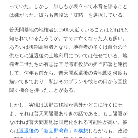
っていた。しかし、誰しもが表立って本音を語ること
は嫌がった。彼らも普段は「沈黙」を選択している。
普天間基地の地権者は1500人近くいる
ことはどれほど
知られているだろうか。すでに亡くなった人も多い。
あるいは後期高齢者となり、地権者の多くは自分の子
供たちに返還後の土地利用については任せている。地
権者二世たちの有志は宜野湾市役所の担当部署と連携
して、何年も前から、普天間返還後の青地図を何度も
描いてきており、私はそのプランを彼らの口から直接
聞く機会を持ったことがある。
しかし、実現は辺野古移設か県外かどこに行くにせ
よ、それは普天間返還ありきの話である。もし返還が
なければ普天間基地は固定化される可能性が高い。彼
らは
返還後の「新宜野湾市」を構想
しながらも、政治