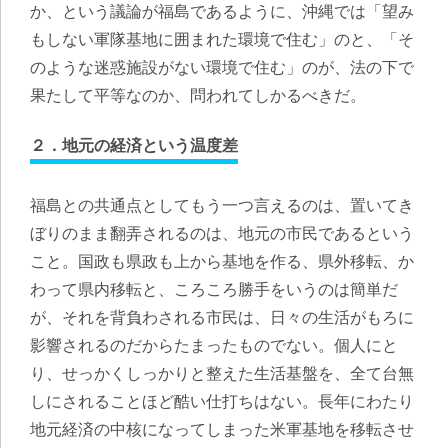
か、という議論が福島であるように、沖縄では「望み
もしない軍隊基地に囲まれた環境で住む」のと、「そ
のような迷惑施設がない環境で住む」のが、法の下で
果たして平等なのか、問われてしかるべきだ。
２．地元の経済という温度差
福島との共通点としてもう一つ言えるのは、置いてき
ぼりのまま翻弄されるのは、地元の市民であるという
こと。国政も県政も上から基地を作る、県外移転、か
わって県内移転と、ころころ勝手をいうのは簡単だ
が、それを背負わされる市民は、日々の生活がもろに
影響されるのだからたまったものでない。個人にと
り、せっかくしっかりと整えた生活基盤を、全て台無
しにされることほど酷い仕打ちはない。長年にわたり
地元経済の中核になってしまった米軍基地を移転させ