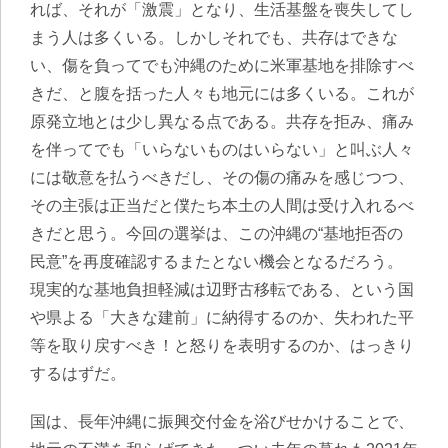
れば、それが「激震」となり、生活基盤を喪失してし
まう人は多くいる。しかしそれでも、共存はできな
い、傷を負ってでも沖縄のために米軍基地を排除すべ
きだ、と腹を括った人々も地元には多くいる。これが
原発立地とは少し異なる点である。共存を拒み、痛み
を伴ってでも「いらないものはいらない」と叫ぶ人々
には敬意を払うべきだし、その傷の痛みを感じつつ、
その主張は正当だと僕たち本土の人間は受け入れるべ
きだと思う。今回の選挙は、この沖縄の“基地拒否の
民意”を再度確認するまたとない機会となるだろう。
現実的な基地負担軽減は辺野古移転である、という国
や県よる「大きな建前」に納得するのか、失われた平
等を取り戻すべき！と怒りを表明するのか、はっきり
するはずだ。
国は、長年沖縄に振興交付金を浴びせかけることで、