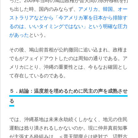
った。2009年当時の鳩山政権が普天間の県外移転を打
ち出した時、国内のみならず、
アメリカ、韓国、オー
ストラリアなどから「今アメリカ軍を日本から排除す
るのは、いいタイミングではない」という明確な圧力
があった
という。
その後、鳩山前首相が公約撤回に追い込まれ、政権ま
でもがフェイドアウトしたのは周知の通りである。ア
メリカにとり、沖縄の重要性とは、今もなお確固とし
て存在しているのである。
５．結論：温度差を埋めるために民主の声を成熟させ
る
では、沖縄基地は未来永劫続くしかなく、地元の住民
運動は捻り潰されるしかないのか。現に仲井真前知事
が主張する枠組みは、＜普天間廃止は絶対で、辺野古