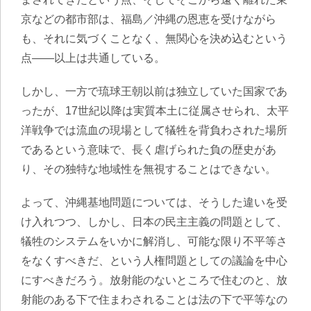
京などの都市部は、福島／沖縄の恩恵を受けながら
も、それに気づくことなく、無関心を決め込むという
点——以上は共通している。
しかし、一方で琉球王朝以前は独立していた国家であ
ったが、17世紀以降は実質本土に従属させられ、太平
洋戦争では流血の現場として犠牲を背負わされた場所
であるという意味で、長く虐げられた負の歴史があ
り、その独特な地域性を無視することはできない。
よって、
沖縄基地問題については、そうした違いを受
け入れつつ、しかし、日本の民主主義の問題として、
犠牲のシステムをいかに解消し、可能な限り不平等さ
をなくすべきだ、という人権問題としての議論を中心
にすべき
だろう。放射能のないところで住むのと、放
射能のある下で住まわされることは法の下で平等なの