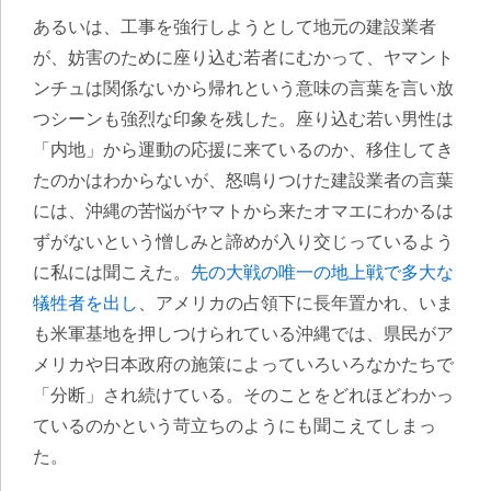
あるいは、工事を強行しようとして地元の建設業者
が、妨害のために座り込む若者にむかって、ヤマント
ンチュは関係ないから帰れという意味の言葉を言い放
つシーンも強烈な印象を残した。座り込む若い男性は
「内地」から運動の応援に来ているのか、移住してき
たのかはわからないが、怒鳴りつけた建設業者の言葉
には、沖縄の苦悩がヤマトから来たオマエにわかるは
ずがないという憎しみと諦めが入り交じっているよう
に私には聞こえた。
先の大戦の唯一の地上戦で多大な
犠牲者を出し
、アメリカの占領下に長年置かれ、いま
も米軍基地を押しつけられている沖縄では、県民がア
メリカや日本政府の施策によっていろいろなかたちで
「分断」され続けている。そのことをどれほどわかっ
ているのかという苛立ちのようにも聞こえてしまっ
た。