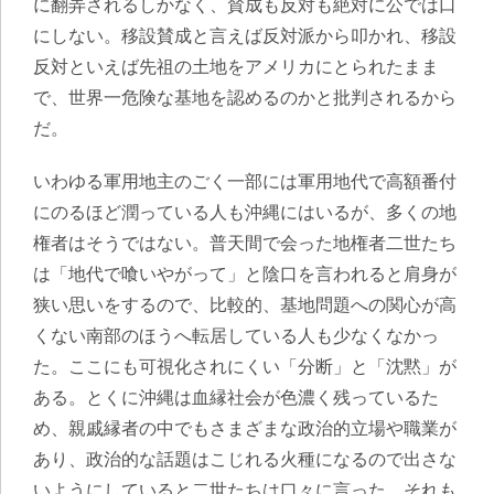
に翻弄されるしかなく、賛成も反対も絶対に公では口
にしない。
移設賛成と言えば反対派から叩かれ、移設
反対といえば先祖の土地をアメリカにとられたまま
で、世界一危険な基地を認めるのかと批判される
から
だ。
いわゆる軍用地主のごく一部には軍用地代で高額番付
にのるほど潤っている人も沖縄にはいるが、多くの地
権者はそうではない。普天間で会った地権者二世たち
は「地代で喰いやがって」と陰口を言われると肩身が
狭い思いをするので、比較的、基地問題への関心が高
くない南部のほうへ転居している人も少なくなかっ
た。ここにも可視化されにくい「分断」と「沈黙」が
ある。とくに
沖縄は血縁社会が色濃く残っているた
め、親戚縁者の中でもさまざまな政治的立場や職業が
あり、政治的な話題はこじれる火種になるので出さな
いようにしていると二世たちは口々に言った
。それも