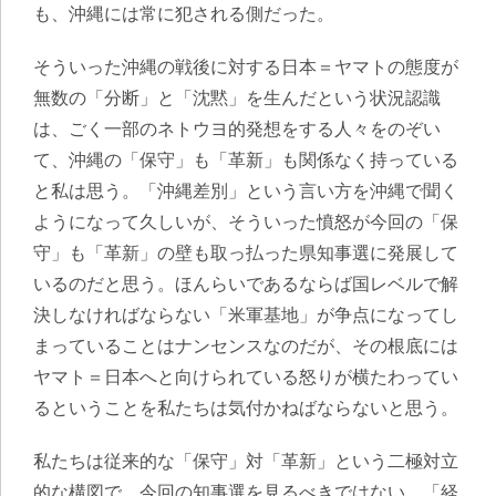
も、沖縄には常に犯される側だった。
そういった沖縄の戦後に対する日本＝ヤマトの態度が
無数の「分断」と「沈黙」を生んだという状況認識
は、ごく一部のネトウヨ的発想をする人々をのぞい
て、沖縄の「保守」も「革新」も関係なく持っている
と私は思う。「沖縄差別」という言い方を沖縄で聞く
ようになって久しいが、そういった憤怒が今回の「保
守」も「革新」の壁も取っ払った県知事選に発展して
いるのだと思う。ほんらいであるならば国レベルで解
決しなければならない「米軍基地」が争点になってし
まっていることはナンセンスなのだが、その根底には
ヤマト＝日本へと向けられている怒りが横たわってい
るということを私たちは気付かねばならないと思う。
私たちは従来的な「保守」対「革新」という二極対立
的な構図で、今回の知事選を見るべきではない。「経