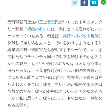
元琉球朝日放送の
三上智恵
氏がつくったドキュメンタ
リー映画『
標的の村
』には、私にとって忘れがたいシ
ーンがいくつもある。例えば、
高江ヘリパッド建設
に
反対して座り込む人々と、それを排除しようとする沖
縄県警の若い警察官たちが対立するシーンで、いつま
で私たちウチナンチュ同士で対立を続けるのかと叫ぶ
女性の姿だ。もういいかげんにやめようという悲憤が
漲った言葉は、言葉を投げかけられた側の警察官たち
にもちろん聞こえているはずだ。警察官たる彼らは座
り込む人々をごぼう抜きしていくのが職務であるのは
当然なのだが、彼らの心中はどういったものなのだろ
うかと私は思った。彼らはロボットではない。感情の
ある人間だ。