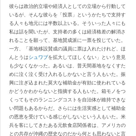
彼らは政治的立場や経済人としての立場から行動して
いるが、そんな彼らを「投票」というかたちで支持す
る人々も地元には半数以上いる。そういった人々にも
私は話を聞いたが、支持者の多くは経済格差の解消さ
れることを願って、基地賛成派に一票を投じていた。
一方、「基地移設賛成の議員に票は入れたけれど、ほ
んとうは
シュワブ
を拡大してほしくない」という意見
も少なくなかった。あるいは、普天間基地をなくすた
めに泣く泣く受け入れるしかないと言う人もいた。振
興に注ぎ込まれた莫大な補助金が有効に使われている
かどうかわからないと指摘する人もいた。箱モノをつ
くってもそのランニングコストを自治体が維持できな
い問題もあるからだ。さらには生活実感として補助金
の恩恵を受けている感じがしないという人もいた。米
兵を客にしてきたある元飲食店関係者は、アメリカの
との共存が沖縄の歴史なのだから何とも思わないと言