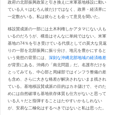
政府の北部振興政策と引き換えに米軍基地移設に動い
ている人々はむろん彼だけではなく、政界・経済界に
一定数がいる。私は彼らとも会って意見を聞いた。
移設賛成派の一部には土木利権しかアタマにない人も
いるのだろうが、構造はそんなに単純ではない。米軍
基地の74％を引き受けている代償としての莫大な見返
りの一部を北部振興に振り分け、地元を豊かにすると
いう発想の背景には、
深刻な沖縄北部地域の経済格差
が背景にある。沖縄の「南北問題」だ。名護市だけを
とってみても、中心部と周縁部ではインフラ整備の差
も含め、さらに大きな格差が解決されないまま残され
ている。
基地移設賛成派の目的はカネ儲けで、そのた
めには自然破壊も基地依存体質も仕方がないと思って
いる人々だと指弾することはたやすいかもしれない
が、安易な二極化はするべきではない
と私は思った。