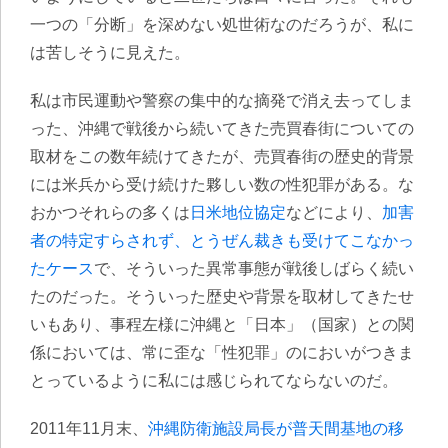
一つの「分断」を深めない処世術なのだろうが、私に
は苦しそうに見えた。
私は市民運動や警察の集中的な摘発で消え去ってしま
った、沖縄で戦後から続いてきた売買春街についての
取材をこの数年続けてきたが、売買春街の歴史的背景
には米兵から受け続けた夥しい数の性犯罪がある。な
おかつそれらの多くは
日米地位協定
などにより、
加害
者の特定すらされず、とうぜん裁きも受けてこなかっ
たケース
で、そういった異常事態が戦後しばらく続い
たのだった。そういった歴史や背景を取材してきたせ
いもあり、事程左様に沖縄と「日本」（国家）との関
係においては、常に歪な「性犯罪」のにおいがつきま
とっているように私には感じられてならないのだ。
2011年11月末、
沖縄防衛施設局長が普天間基地の移