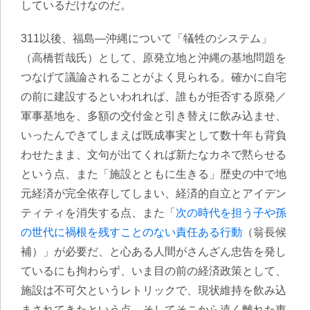
しているだけなのだ。
311以後、福島—沖縄について「犠牲のシステム」
（高橋哲哉氏）として、原発立地と沖縄の基地問題を
つなげて議論されることがよく見られる。確かに自宅
の前に建設するといわれれば、誰もが拒否する原発／
軍事基地を、多額の交付金と引き替えに飲み込ませ、
いったんできてしまえば既成事実として数十年も背負
わせたまま、文句が出てくれば新たなカネで黙らせる
という点、また「施設とともに生きる」歴史の中で地
元経済が完全依存してしまい、経済的自立とアイデン
ティティを消失する点、また「
次の時代を担う子や孫
の世代に禍根を残すことのない責任ある行動
（翁長候
補）」が必要だ、と心ある人間がさんざん忠告を発し
ているにも拘わらず、いま目の前の経済政策として、
施設は不可欠というレトリックで、現状維持を飲み込
まされてきたという点、そしてそこから遠く離れた東