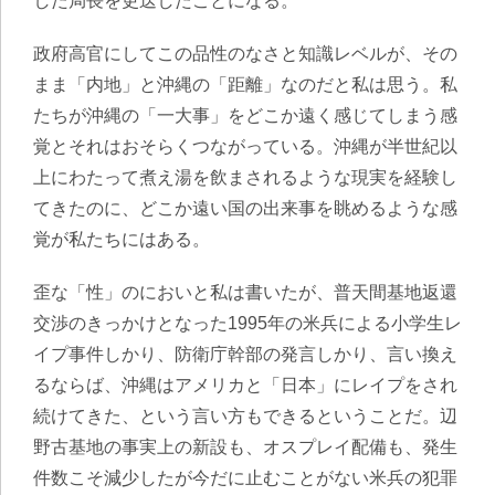
した局長を更迭したことになる。
政府高官にしてこの品性のなさと知識レベルが、その
まま「内地」と沖縄の「距離」なのだと私は思う。私
たちが沖縄の「一大事」をどこか遠く感じてしまう感
覚とそれはおそらくつながっている。沖縄が半世紀以
上にわたって煮え湯を飲まされるような現実を経験し
てきたのに、どこか遠い国の出来事を眺めるような感
覚が私たちにはある。
歪な「性」のにおいと私は書いたが、普天間基地返還
交渉のきっかけとなった1995年の米兵による小学生レ
イプ事件しかり、防衛庁幹部の発言しかり、言い換え
るならば、沖縄はアメリカと「日本」にレイプをされ
続けてきた、という言い方もできるということだ。辺
野古基地の事実上の新設も、オスプレイ配備も、発生
件数こそ減少したが今だに止むことがない米兵の犯罪