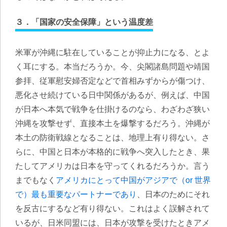
３．「国家の安全保障」という温度差
米軍が沖縄に駐在していることが抑止力になる、とよ
く耳にする。本当だろうか。今、尖閣諸島問題や靖国
参拝、従軍慰安婦否定などで首相みずからが傷つけ、
悪化させ続けている日中関係があるが、例えば、中国
が日本へ本気で戦争を仕掛けるのなら、わざわざ狭い
沖縄を攻撃せず、直接本土を爆撃するだろう。沖縄が
本土の防衛戦線となることは、地理上有り得ない。さ
らに、中国と日本が本格的に戦争へ突入したとき、果
たしてアメリカは日本を守ってくれるだろうか。言う
までもなく
アメリカにとって中国がアジアで（or 世界
で）最も重要なパートナーであり
、日本のためにそれ
を反古にするなど有り得ない。これはよく誤解されて
いるが、日米同盟には、日本が攻撃を受けたときアメ