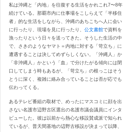
私は沖縄と「内地」を往復する生活をかれこれ7〜8年
続けている。那覇市内に仕事場をこしらえて「半移住
者」的な生活をしながら、沖縄のあちこちへ人に会い
に行ったり、現場を見に行ったり、
公文書館
で資料を
漁ったりという日々を送ってきた。そうした生活の中
で、さきのようなヤマト＝内地に対する「苛立ち」に
遭遇することは決してめずらしくない。「沖縄人」か
「非沖縄人」かという「血」で分けたがる傾向には閉
口してしまう時もあるが、「苛立ち」の根っこはそう
とうに深く、複雑に絡み合っていることは否が応でも
伝わってくる。
あるテレビ番組の取材で、めったにマスコミに顔を出
さない名護市辺野古区選出の名護市議会議員にインタ
ビューした。彼は以前から熱心な移設賛成派で知られ
ているが、普天間基地の辺野古移設が決まって以降、