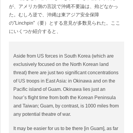
が、アメリカ側の言説で沖縄不要論は、殆どなかっ
た。むしろ逆で、沖縄は東アジア安全保障
の”Linchpin”（要）とする意見が多数見られた。ここ
にいくつか紹介すると、
Aside from US forces in South Korea (which are
exclusively focused on the North Korean land
threat) there are just two significant concentrations
of US troops in East Asia: in Okinawa and on the
Pacific island of Guam. Okinawa lies just an
hour’s flight time from both the Korean Peninsula
and Taiwan; Guam, by contrast, is 1000 miles from
any potential theatre of war.
It may be easier for us to be there [in Guam], as far