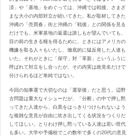
済」や「基地」をめぐっては、沖縄では戦後、さまざ
まな大小の内部対立が続いてきた。私が取材してきた
沖縄の「売買春」街と沖縄の「戦後」との関係を見る
だけでも、米軍基地の返還は誰しもが望んでいても、
目の前の生きる糧を得るために、ときにはアメリカの
機嫌を取る人々もいたし、徹底的に猛反発した人達も
いた。それがときに「保守」対「革新」というふうに
呼ばれて対立をし合ったが、その内実は政党名だけで
分けられるほど単純ではない。
今回の知事選で大切なのは「選挙後」だと思う。辺野
古問題は重大なイシューだが、「分断」の中で押し黙
ってきた人達から、白黒をはっきりつけられないよう
な複雑な意見が自由に吹き出してくる状況をつくりだ
してほしい。
とりわけ押し黙っている人達は若い世代
も多い。大学や予備校でこの数年で多くの20代の意見