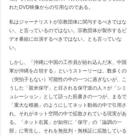
れたDVD映像からの引用なのである。
私はジャーナリストが宗教団体に関与するべきではな
い、と言っているのではない。宗教団体が製作するビ
デオ番組に出演するべきではない、とも言っていな
い。
しかし、
「沖縄に中国の工作員が紛れ込んだ末、中国
軍が沖縄を占領する」というストーリーは、数多くの
（突拍子もない）可能性の中の一つに過ぎない
が、こ
うした
「親米保守」と目される保守派の人々が「シミ
ュレーション」として語った筋書きの一つが、まるで
「重大な根拠」のようにしてネット動画の中で引用さ
れ、それがネット空間の中で拡散されている
現実があ
る。「ネット右翼」が如何に「保守」の「論調の一
部」に寄生し、それを無批判・無検証に拡散している