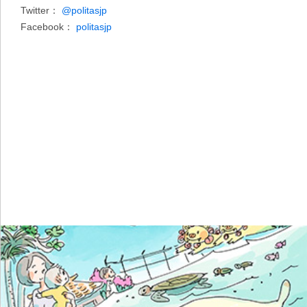
Twitter：
@politasjp
Facebook：
politasjp