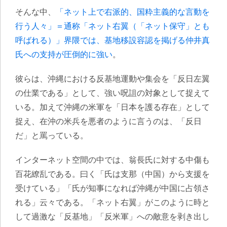
そんな中、
「ネット上で右派的、国粋主義的な言動を
行う人々」＝通称「ネット右翼（「ネット保守」とも
呼ばれる）」界隈では、基地移設容認を掲げる仲井真
氏への支持が圧倒的に強い
。
彼らは、沖縄における反基地運動や集会を「反日左翼
の仕業である」として、強い呪詛の対象として捉えて
いる。加えて沖縄の米軍を「日本を護る存在」として
捉え、在沖の米兵を悪者のように言うのは、「反日
だ」と罵っている。
インターネット空間の中では、翁長氏に対する中傷も
百花繚乱である。曰く「氏は支那（中国）から支援を
受けている」「氏が知事になれば沖縄が中国に占領さ
れる」云々である。「ネット右翼」がこのように時と
して過激な「反基地」「反米軍」への敵意を剥き出し