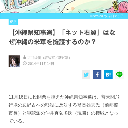
illustrated by 今日マチ子
視点
【沖縄県知事選】「ネット右翼」はな
ぜ沖縄の米軍を擁護するのか？
古谷経衡（評論家／著述家）
2014年11月14日
11月16日に投開票を控えた沖縄県知事選は、普天間飛
行場の辺野古への移設に反対する翁長雄志氏（前那覇
市長）と容認派の仲井真弘多氏（現職）の接戦となっ
ている。