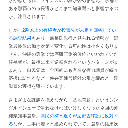
さが感じられ、マイナスの印象が否めません。県都で
ある那覇市の市長選がどこまで知事選へと影響するの
か、注目されます。
しかし
2割以上の有権者が投票先が未定と回答してい
る調査結果
もあり、翁長氏先行と見られる情勢が、選
挙最終盤の動き次第で変化する可能性は小さくありま
せん。沖縄の選挙では序盤圧倒的優位といわれていた
候補者が、最後に来て逆転されるというパターンがま
まあり、自民党は、全国的にも有名な有力議員が続々
応援に訪れるなど、仲井真陣営選対の引き締めと、浮
動票の獲得を狙っています。
さまざまな課題を抱えながら「基地問題」というシン
グルイシューで争わなければいけなくなった今回の沖
縄県知事選挙。
県民の80%近くが辺野古移設に反対す
る
なか、工事は着々と進められていて、選挙の結果次