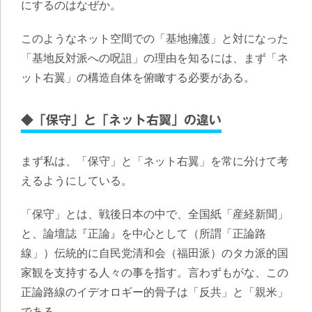
にするのはなぜか。
このようなネット空間での「基地擁護」と対になった
「基地反対派への呪詛」の理由を知るには、まず「ネ
ット右翼」の構造自体を俯瞰する必要がある。
◆「保守」と「ネット右翼」の違い
まず私は、「保守」と「ネット右翼」を常に分けて考
えるようにしている。
「保守」とは、戦後日本の中で、全国紙「産経新聞」
と、論壇誌『正論』を中心として（所謂「正論路
線」）伝統的に自民党清和会（福田派）のタカ派的国
家観を支持する人々の事を指す。言わずもがな、この
正論路線のイデオロギー的骨子は「反共」と「親米」
である。