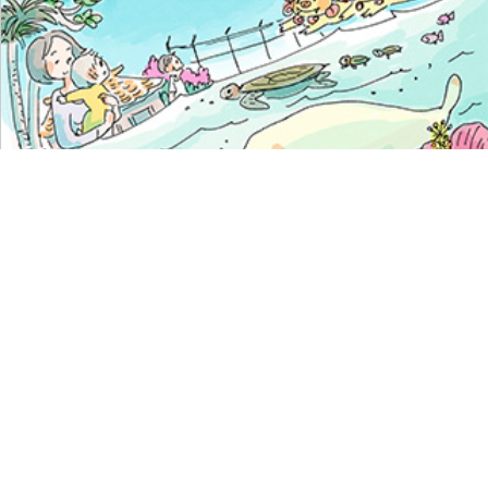
illustrated by 今日マチ子
視点
【沖縄県知事選】沖縄問題を読み解く
ヒント
知花竜海（ミュージシャン／Peace Music共同代表）
2014年11月14日
◆島の若者と基地問題の空気感