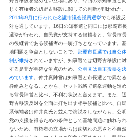
野古移設を認めない立場にあり、今回の県知事選と同
じく有権者の辺野古移設に関しての判断が問われた、
2014年9月に行われた名護市議会議員選挙
でも移設反
対を通しています。16日の知事選と同日には那覇市長
選挙が行われ、自民党が支持する候補者と、翁長市長
の後継者である候補者の一騎打ちとなっています。基
地問題を争点としないことで、
那覇市長選では自公体
制が維持
されていますが、知事選では辺野古移設に対
する是非が明確な争点のため、
公明党は自主投票を決
めています
。仲井真陣営は知事選と市長選とで異なる
枠組みとなることから、セット戦略で選挙運動を進め
る翁長陣営と比べ、不利な状況と言えます。また、辺
野古移設反対を全面に打ち出す相手候補と比べ、自民
系候補者は仲井真氏と並んで演説をしながらも、公明
党の支援を得るための条件として基地問題に触れられ
ないため、有権者の立場からは歯切れの悪さと不自然