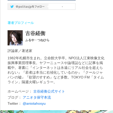
-
著者プロフィール
古谷経衡
ふるや・つねひら
評論家／著述家
1982年札幌市生まれ。立命館大学卒。NPO法人江東映像文化
振興事業団理事長。ヤフーニュースや論壇誌などに記事を掲
載中。著書に『インターネットは永遠にリアル社会を超えら
れない』『若者は本当に右傾化しているのか』『クールジャ
パンの嘘』『欲望のすすめ』など多数。TOKYO FM「タイム
ライン」隔週火曜レギュラー。
ホームページ：
古谷経衡公式サイト
ブログ：
アニオタ保守本流
Twitter：
@aniotahosyu