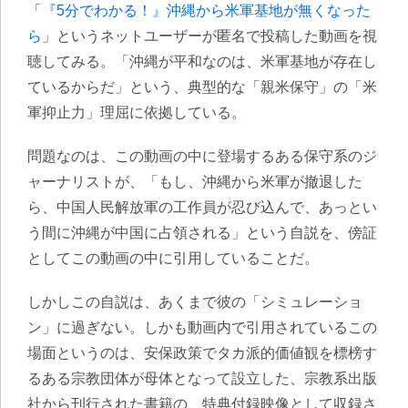
「
『5分でわかる！』沖縄から米軍基地が無くなった
ら
」というネットユーザーが匿名で投稿した動画を視
聴してみる。「沖縄が平和なのは、米軍基地が存在し
ているからだ」という、典型的な「親米保守」の「米
軍抑止力」理屈に依拠している。
問題なのは、この動画の中に登場するある保守系のジ
ャーナリストが、「もし、沖縄から米軍が撤退した
ら、中国人民解放軍の工作員が忍び込んで、あっとい
う間に沖縄が中国に占領される」という自説を、傍証
としてこの動画の中に引用していることだ。
しかしこの自説は、あくまで彼の「シミュレーショ
ン」に過ぎない。しかも動画内で引用されているこの
場面というのは、安保政策でタカ派的価値観を標榜す
るある宗教団体が母体となって設立した、宗教系出版
社から刊行された書籍の、特典付録映像として収録さ