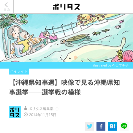
illustrated by 今日マチ子
ハイライト
【沖縄県知事選】映像で見る沖縄県知
事選挙──選挙戦の模様
ポリタス編集部（）
2014年11月15日