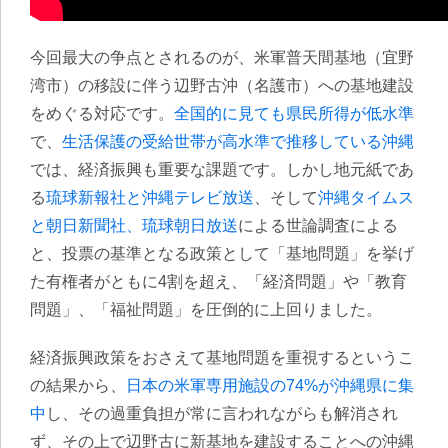
今回最大の争点とされるのが、米軍普天間基地（宜野
湾市）の移設に伴う辺野古沖（名護市）への基地建設
をめぐる対応です。
全国的に見ても県民所得が低水準
で、
生活保護の受給世帯が高水準で推移している沖縄
では、経済振興も重要な課題です。しかし地元紙であ
る
琉球新報社と沖縄テレビ放送
、そして
沖縄タイムス
と朝日新聞社、琉球朝日放送
による世論調査による
と、投票の基準となる政策として「基地問題」を挙げ
た有権者がともに4割を超え、「経済問題」や「教育
問題」、「福祉問題」を圧倒的に上回りました。
経済振興政策をおさえて基地問題を重視するというこ
の結果から、
日本の米軍専用施設の74%が沖縄県に集
中
し、その過重負担が常に言われながらも解消され
ず、その上で辺野古に新基地を建設することへの沖縄