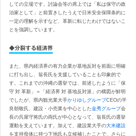
しての立場です。討論会等の席上では「私は保守の政
治家として」と前置きしたうえで日米安全保障条約に
一定の理解を示すなど、革新に転じたわけではないこ
とを強調しています。
◆分裂する経済界
また、県内経済界の有力企業が基地反対を前面に明確
に打ち出し、翁長氏を支援していることも印象的で
す。これまでの沖縄の選挙では、前述したように「保
守 対 革新」＝「経済界 対 基地反対派」の構図が鮮明
でしたが、県内観光業大手
かりゆしグループ
CEOの平
良朝敬氏、建設・小売業を中心とした
金秀グループ
会
長の呉屋守将氏の両氏が中心となって、翁長氏の選挙
運動を支えています。加えて、建設業大手の
大米建設
を支持母体に持つ下地氏も立候補したことで、さらに