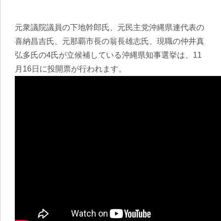
元衆議院議員の下地幹郎氏、元民主党沖縄県連代表の
喜納昌吉氏、元那覇市長の翁長雄志氏、現職の仲井真
弘多氏の4氏が立候補している沖縄県知事選挙は、11
月16日に投開票が行われます。