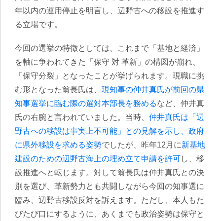
年以内の運用停止を明言し、辺野古への移設を推進す
る立場です。
今回の選挙の特徴としては、これまで「基地と経済」
を軸に争われてきた「保守 対 革新」の構図が崩れ、
「保守分裂」となったことが挙げられます。現職に挑
む形となった翁長氏は、
現知事の仲井真氏が前回の県
知事選挙に臨む際の選対本部長を務める
など、仲井真
氏の右腕と言われていました。当時、
仲井真氏は「辺
野古への移設は事実上不可能」との見解を示し、政府
に県外移設を求める姿勢
でしたが、昨年12月に
新基地
建設のための辺野古海上の埋め立て申請を許可
し、移
設推進へと転じます。対して翁長氏は仲井真氏との決
別を選び、革新勢力とも共闘しながら今回の知事選に
臨み、辺野古移設反対を訴えます。ただし、本人もた
びたび口にするように、あくまでも政治姿勢は保守と