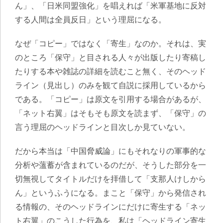
ん」、「日米同盟強化」を唱えれば「米軍基地に反対
する人間は全員反日」という理屈になる。
なぜ「コピー」ではなく「寄生」なのか。それは、実
のところ「保守」と目される人々が出版したり寄稿し
たりする本や雑誌の詳細を読むこと無く、そのヘッド
ライン（見出し）のみを観て自説に採用しているから
である
。「コピー」は原文を引用する場合があるが、
「ネット右翼」はそもそも原文を読まず、「保守」の
言う理屈のヘッドラインと目次しか見ていない
。
だから本当は「中国脅威論」にもそれなりの軍事的な
分析や薀蓄が含まれているのだが、そうした部分を一
切無視してタイトルだけを拝借して「支那人けしから
ん」というふうになる。まこと「保守」から発信され
る情報の、そのヘッドラインにだけに寄生する「ネッ
ト右翼」のこうした行為を、私は「ヘッドライン寄生