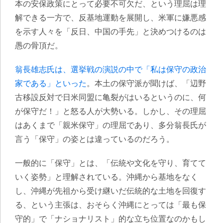
本の安保政策にとって必要不可欠だ、という理屈は理
解できる一方で、反基地運動を展開し、米軍に嫌悪感
を示す人々を「反日、中国の手先」と決めつけるのは
愚の骨頂だ。
翁長雄志氏は、選挙戦の演説の中で「私は保守の政治
家である」といった
。本土の保守派が聞けば、「辺野
古移設反対で日米同盟に亀裂がはいるというのに、何
が保守だ！」と怒る人が大勢いる。しかし、
その理屈
はあくまで「親米保守」の理屈
であり、多分翁長氏が
言う「保守」の姿とは違っているのだろう。
一般的に「保守」とは、「伝統や文化を守り、育てて
いく姿勢」と理解されている。沖縄から基地をなく
し、沖縄が先祖から受け継いだ伝統的な土地を回復す
る、という主張は、おそらく沖縄にとっては「最も保
守的」で「ナショナリスト」的な立ち位置なのかもし