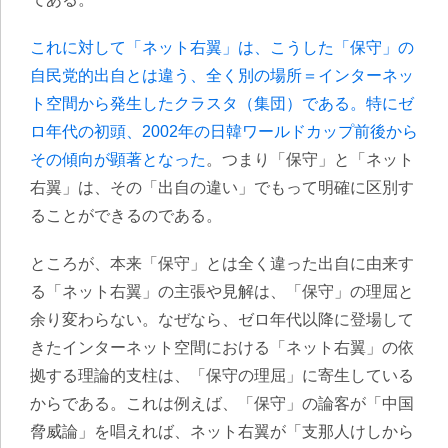
これに対して「ネット右翼」は、こうした「保守」の
自民党的出自とは違う、全く別の場所＝インターネッ
ト空間から発生したクラスタ（集団）である。特にゼ
ロ年代の初頭、2002年の日韓ワールドカップ前後から
その傾向が顕著となった
。
つまり「保守」と「ネット
右翼」は、その「出自の違い」でもって明確に区別す
ることができる
のである。
ところが、本来「保守」とは全く違った出自に由来す
る「ネット右翼」の主張や見解は、「保守」の理屈と
余り変わらない。なぜなら、ゼロ年代以降に登場して
きたインターネット空間における
「ネット右翼」の依
拠する理論的支柱は、「保守の理屈」に寄生している
からである。これは例えば、「保守」の論客が「中国
脅威論」を唱えれば、ネット右翼が「支那人けしから