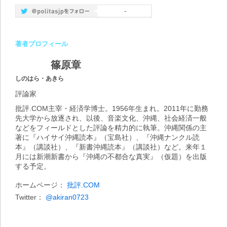
-
著者プロフィール
篠原章
しのはら・あきら
評論家
批評.COM主宰・経済学博士。1956年生まれ。2011年に勤務
先大学から放逐され、以後、音楽文化、沖縄、社会経済一般
などをフィールドとした評論を精力的に執筆。沖縄関係の主
著に『ハイサイ沖縄読本』（宝島社）、『沖縄ナンクル読
本』（講談社）、『新書沖縄読本』（講談社）など。来年１
月には新潮新書から『沖縄の不都合な真実』（仮題）を出版
する予定。
ホームページ：
批評.COM
Twitter：
@akiran0723