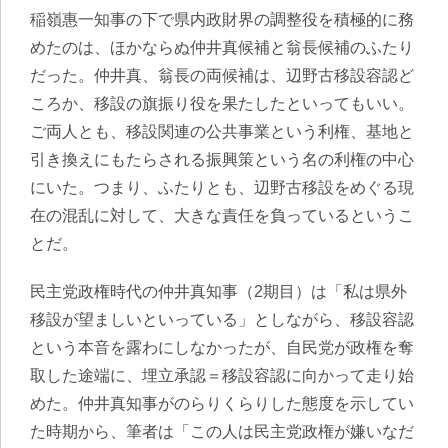
稲嶺惠一知事の下で県内政財界の調整役を積極的に務
めたのは、ほかならぬ仲井真候補と翁長候補のふたり
だった。仲井真、翁長の両候補は、辺野古移設容認ど
ころか、移設の旗振り役を果たした
といってもいい。
ご両人とも、移設関連の公共事業という利権、基地と
引き換えにもたらされる振興策という名の利権の中心
にいた。つまり、ふたりとも、辺野古移設をめぐる現
在の混乱に対して、大きな責任を負っているというこ
とだ。
民主党政権時代の仲井真知事（2期目）は「私は県外
移設が望ましいといっている」としながら、移設容認
という本音を露わにしなかったが、自民党が政権を奪
取した途端に、埋立承認＝移設容認に向かって走り始
めた。仲井真知事がのらりくらりした態度を示してい
た時期から、筆者は「この人は民主党政権が嫌いなだ