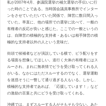
私が2007年4月、参議院選挙の補欠選挙の手伝いに行
った時のことである。当時国会議員事務所でインター
ンをさせていただいていた関係で、陣営に数日間入っ
ていた。率直に、他の場所での選挙に比べて、一般の
有権者の反応が良いと感じた。ここでの一般というの
は、自陣営の積極的な支持者・あるいは相手陣営の積
極的な支持者以外の人という意味だ。
街頭で候補者などが演説している横で、ビラ配りをす
る場面を想像してほしい。道行く大体の有権者にはス
ルーされ、まれに無表情でビラを受け取ってくれる人
がいる。なかにはただスルーするのでなく、選挙運動
を迷惑そうに一瞥して通り過ぎる人もいる。しかし、
積極的な支持者であれば、「応援しています！」など
の激励の言葉と共にビラを受け取ってくれる。
沖縄では、まずスルーする人がそもそも少ない。あた