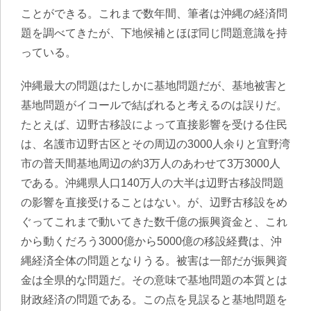
ことができる。これまで数年間、筆者は沖縄の経済問
題を調べてきたが、下地候補とほぼ同じ問題意識を持
っている。
沖縄最大の問題はたしかに基地問題だが、基地被害と
基地問題がイコールで結ばれると考えるのは誤りだ。
たとえば、辺野古移設によって直接影響を受ける住民
は、名護市辺野古区とその周辺の3000人余りと宜野湾
市の普天間基地周辺の約3万人のあわせて3万3000人
である。沖縄県人口140万人の大半は辺野古移設問題
の影響を直接受けることはない。が、辺野古移設をめ
ぐってこれまで動いてきた数千億の振興資金と、これ
から動くだろう3000億から5000億の移設経費は、沖
縄経済全体の問題となりうる。被害は一部だが振興資
金は全県的な問題だ。その意味で
基地問題の本質とは
財政経済の問題である。この点を見誤ると基地問題を