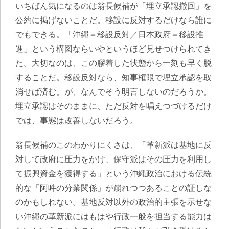
いちばん気になるのは翁長候補が「埋立承認撤回」を
公約に掲げないことだ。移設に反対するだけなら誰に
でもできる。「沖縄＝移設反対／日本政府＝移設推
進」という構図ならいやというほど見せつけられてき
た。大切なのは、この膠着した状態から一刻も早く脱
することだ。移設反対なら、知事権限で埋立承認を取
消せば済む。が、なんでそう明言しないのだろうか。
埋立承認はそのままに、ただ反対を唱えつづけるだけ
では、事態は改善しないだろう。
翁長候補のこのわかりにくさは、
「革新派は基地に反
対して政府に圧力をかけ、保守派はその圧力を利用し
て振興資金を獲得する」という沖縄政治における伝統
的な「阿吽の分業関係」
が崩れつつあることの証しな
のかもしれない。基地反対以外の政治的主張を示せな
い沖縄の革新派にはもはや行政一般を担当する能力は