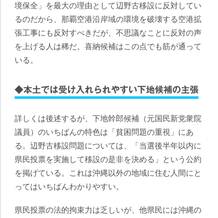
境保全」を最大の理由として辺野古移設に反対してい
るのだから、那覇空港沿岸域の環境を破壊する空港拡
張工事にも反対すべき
だが、不思議なことに反対の声
を上げる人は稀だ。喜納候補はこの点でも筋が通って
いる。
◆本土では受け入れられやすい下地候補の主張
詳しくは後述するが、下地幹郎候補（元国民新党衆院
議員）のいちばんの特色は「貧困問題の重視」にあ
る。辺野古移設問題については、「当選後半年以内に
県民投票を実施して移設の是非を決める」という公約
を掲げている。これは沖縄以外の地域に住む人間にと
ってはいちばんわかりやすい。
県民投票の法的拘束力は乏しいが、他県民には沖縄の