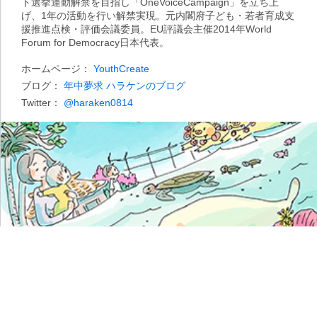
ト選挙運動解禁を目指し「OneVoiceCampaign」を立ち上
げ、1年の活動を行い解禁実現。元内閣府子ども・若者育成支
援推進点検・評価会議委員。EU評議会主催2014年World
Forum for Democracy日本代表。
ホームページ：
YouthCreate
ブログ：
年中夢求 ハラケンのブログ
Twitter：
@haraken0814
illustrated by 今日マチ子
視点
【沖縄県知事選】沖縄県知事選から見
えるもの