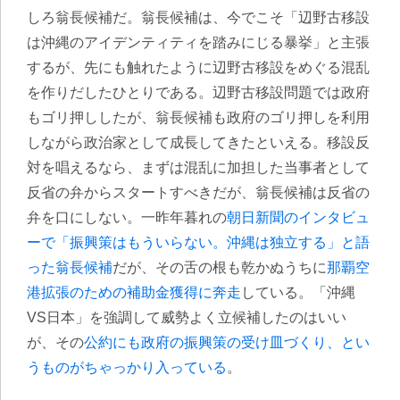
しろ翁長候補だ。翁長候補は、今でこそ「辺野古移設
は沖縄のアイデンティティを踏みにじる暴挙」と主張
するが、先にも触れたように辺野古移設をめぐる混乱
を作りだしたひとりである。辺野古移設問題では政府
もゴリ押ししたが、翁長候補も政府のゴリ押しを利用
しながら政治家として成長してきたといえる。移設反
対を唱えるなら、まずは混乱に加担した当事者として
反省の弁からスタートすべきだが、翁長候補は反省の
弁を口にしない。一昨年暮れの
朝日新聞のインタビュ
ーで「振興策はもういらない。沖縄は独立する」と語
った翁長候補
だが、その舌の根も乾かぬうちに
那覇空
港拡張のための補助金獲得に奔走
している。「沖縄
VS日本」を強調して威勢よく立候補したのはいい
が、その
公約にも政府の振興策の受け皿づくり、とい
うものがちゃっかり入っている
。