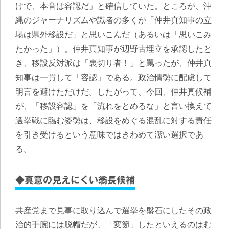
けで、本音は容認だ」と確信していた。ところが、沖
縄のジャーナリズムや識者の多くが「仲井真知事の立
場は県外移設だ」と思いこんだ（あるいは「思いこみ
たかった」）。
仲井真知事が辺野古埋立を承認したと
き、移設反対派は「裏切り者！」と罵ったが、仲井真
知事は一貫して「容認」である。政治情勢に配慮して
明言を避けただけ
だ。したがって、今回、仲井真候補
が、「移設容認」を「流れをとめるな」と言い換えて
選挙戦に臨む姿勢は、移設をめぐる混乱に対する責任
を引き受けるという意味ではきわめて潔い選択であ
る。
◆真意の見えにくい翁長候補
共産党まで見事に取り込んで選挙を盤石にしたその政
治的手腕には脱帽だが、「変節」したといえるのはむ