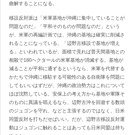
曲解する
ことになる。
移設反対派は「米軍基地が沖縄に集中していることが
問題なのだ」「平和そのものが問題なのだ」という
が、米軍の再編計画では、沖縄の基地は確実に削減さ
れることになっている。「辺野古移設で基地が増え
る」といわれているが、面積で見れば普天間基地との
相殺で180ヘクタールの米軍基地が消滅する。基地が
減ることが平和に通ずるというなら、米軍を代替する
かたちで沖縄に移駐する可能性のある自衛隊を問題に
してもいいはずだが、沖縄の政治勢力はこれについて
ほぼ沈黙している。
安保上の考え方から基地や軍隊そ
のものに異議を唱えるなら、辺野古沖を回遊する数頭
のジュゴンを守れ、などと主張するのではなく、日米
同盟反対を打ちだせばいい
。だが、辺野古移設反対運
動はジュゴンに触れることはあっても日米同盟は持ち