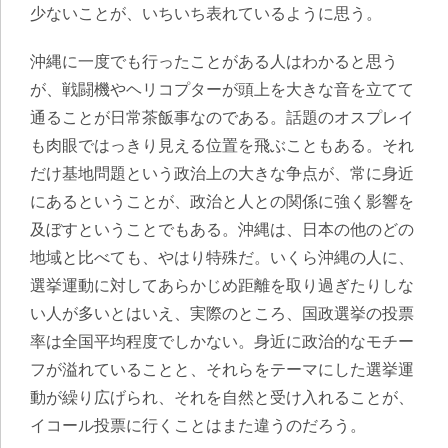
少ないことが、いちいち表れているように思う。
沖縄に一度でも行ったことがある人はわかると思う
が、戦闘機やヘリコプターが頭上を大きな音を立てて
通ることが日常茶飯事なのである。話題のオスプレイ
も肉眼ではっきり見える位置を飛ぶこともある。それ
だけ基地問題という政治上の大きな争点が、常に身近
にあるということが、政治と人との関係に強く影響を
及ぼすということでもある。沖縄は、日本の他のどの
地域と比べても、やはり特殊だ。いくら沖縄の人に、
選挙運動に対してあらかじめ距離を取り過ぎたりしな
い人が多いとはいえ、実際のところ、国政選挙の投票
率は全国平均程度でしかない。身近に政治的なモチー
フが溢れていることと、それらをテーマにした選挙運
動が繰り広げられ、それを自然と受け入れることが、
イコール投票に行くことはまた違うのだろう。