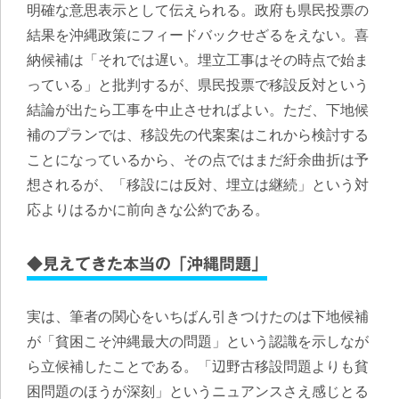
明確な意思表示として伝えられる。政府も県民投票の
結果を沖縄政策にフィードバックせざるをえない。喜
納候補は「それでは遅い。埋立工事はその時点で始ま
っている」と批判するが、県民投票で移設反対という
結論が出たら工事を中止させればよい。ただ、下地候
補のプランでは、移設先の代案案はこれから検討する
ことになっているから、その点ではまだ紆余曲折は予
想されるが、「移設には反対、埋立は継続」という対
応よりはるかに前向きな公約である。
◆見えてきた本当の「沖縄問題」
実は、筆者の関心をいちばん引きつけたのは下地候補
が「貧困こそ沖縄最大の問題」という認識を示しなが
ら立候補したことである。「辺野古移設問題よりも貧
困問題のほうが深刻」というニュアンスさえ感じとる