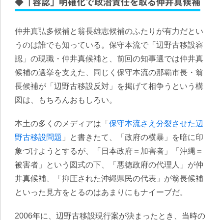
◆「容認」明確化で政治責任を取る仲井真候補
仲井真弘多候補と翁長雄志候補のふたりが有力だとい
うのは誰でも知っている。保守本流で「辺野古移設容
認」の現職・仲井真候補と、前回の知事選では仲井真
候補の選挙を支えた、同じく保守本流の那覇市長・翁
長候補が「辺野古移設反対」を掲げて相争うという構
図は、もちろんおもしろい。
本土の多くのメディアは「
保守本流さえ分裂させた辺
野古移設問題
」と書きたて、「政府の横暴」を暗に印
象づけようとするが、「日本政府＝加害者」「沖縄＝
被害者」という図式の下、「悪徳政府の代理人」が仲
井真候補、「抑圧された沖縄県民の代表」が翁長候補
といった見方をとるのはあまりにもナイーブだ。
2006年に、辺野古移設現行案が決まったとき、当時の