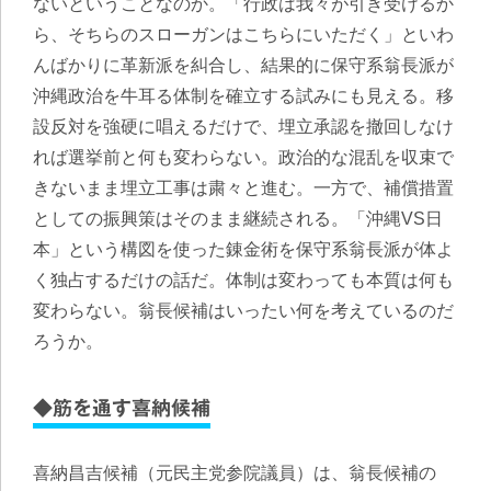
ないということなのか。「行政は我々が引き受けるか
ら、そちらのスローガンはこちらにいただく」といわ
んばかりに革新派を糾合し、結果的に保守系翁長派が
沖縄政治を牛耳る体制を確立する試みにも見える。移
設反対を強硬に唱えるだけで、埋立承認を撤回しなけ
れば選挙前と何も変わらない。政治的な混乱を収束で
きないまま埋立工事は粛々と進む。一方で、補償措置
としての振興策はそのまま継続される。「沖縄VS日
本」という構図を使った錬金術を保守系翁長派が体よ
く独占するだけの話だ。体制は変わっても本質は何も
変わらない。翁長候補はいったい何を考えているのだ
ろうか。
◆筋を通す喜納候補
喜納昌吉候補（元民主党参院議員）は、翁長候補の