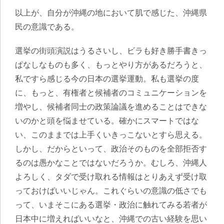
以上が、自分が沖縄の地において肌で感じた、沖縄県
民の意識である。
選挙の街頭演説はうるさいし、ビラも好き勝手書きっ
ぱなしなものも多く、もっとやり方があるだろうと、
私ですら感じる今の日本の選挙運動。私も選挙の度
に、もっと、有権者と候補者のコミュニケーションを
増やし、候補者同士の政策論議を進めることはできな
いのかと頭を悩ませている。確かにスマートではな
い、このままでは上手くいきっこないとすら思える。
しかし、だからといって、政治そのものを全部拒否す
るのは愚かなことではないだろうか。むしろ、
沖縄人
よろしく、タダで受け取れる情報はとりあえず受け取
っておけばいいじゃん。これぐらいの意識の低さでも
って、いまそこにある選挙・政治に触れてみる若者が
日本中に増えればいいな
と、沖縄での古い経験を思い