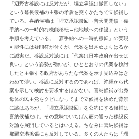
「辺野古移設には反対だが、埋立承認は撤回しない」
という翁長候補の主張の矛盾を突くかたちで立候補し
ている。喜納候補は「埋立承認撤回→普天間閉鎖・嘉
手納への一時的な機能移転→他地域への移設」という
手順を考えている。「嘉手納への一時的移転」の実現
可能性には疑問符が付くが、代案を出さぬよりはるか
に誠実だ。移設反対派には「代案は日本政府が出せば
良い」という姿勢が強いが、ひととおりの代案を検討
したと主張する政府があらたな代案を示す見込みはき
わめて薄い。移設に反対するのであれば、沖縄から代
案を示して検討を要求するほかない。喜納候補が出身
母体の民主党をクビになってまで立候補を決めた背景
に謎はあるが、「埋立承認撤回」を公約にする候補は
喜納候補だけ。その意味でいちばん筋の通った移設反
対論を展開しているとはいえる。ちなみに喜納候補は
那覇空港拡張にも反対している。
多くの人たちは「環