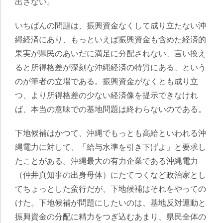
出さない。
いちばんの問題は、
振興資金なくして成り立たない沖
縄経済にあり、もっといえば振興資金も含めた経済的
果実が県民のあいだに満足に分配されない、言い換え
ると所得格差が深刻な沖縄経済の特質にある
、という
のが筆者の立場である。振興資金がなくとも成り立
つ、より所得格差の少ない経済像を提示できなけれ
ば、本当の意味での基地問題は終わらないのである。
下地候補はかつて、沖縄でもっとも高給といわれる沖
縄電力に対して、「給与水準を引き下げよ」と要求し
たことがある。沖縄最大の有力企業である沖縄電力
（仲井真知事の出身母体）にたてつくなど政治家とし
てちょっとした蛮行だが、下地候補はそれをやっての
けた。下地候補が問題にしたいのは、基地反対運動と
振興資金の分配に精力をつぎ込むあまり、県民全体の