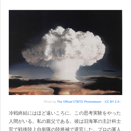
Photo by
The Official CTBTO Photostream
（
CC BY 2.0
）
冷戦終結にはほど遠いころに、この思考実験をやった
人間がいる。私の親父である。彼は旧海軍の主計科士
官で戦後陸上自衛隊の陸将補で退官した。プロの軍人