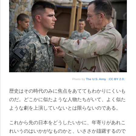
Photo by
The U.S. Army
（
CC BY 2.0
）
歴史はその時代のみに焦点をあててもわかりにくいも
のだ。どこかに似たような人物たちがいて、よく似た
ような劇を上演していないとは限らないのである。
これから先の日本をどうしたいかに、年寄りがあれこ
れいうのはいかがなものかと、いささか躊躇するので