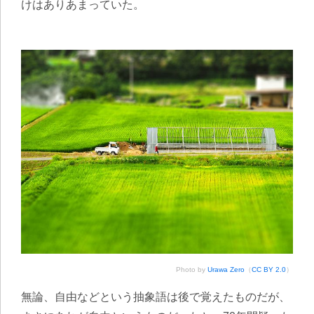
けはありあまっていた。
Photo by
Urawa Zero
（
CC BY 2.0
）
無論、自由などという抽象語は後で覚えたものだが、