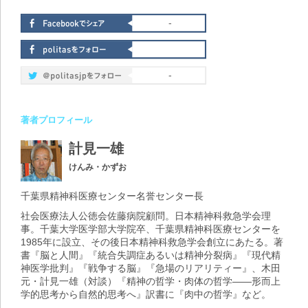
-
-
著者プロフィール
計見一雄
けんみ・かずお
千葉県精神科医療センター名誉センター長
社会医療法人公徳会佐藤病院顧問。日本精神科救急学会理
事。千葉大学医学部大学院卒、千葉県精神科医療センターを
1985年に設立、その後日本精神科救急学会創立にあたる。著
書『脳と人間』『統合失調症あるいは精神分裂病』『現代精
神医学批判』『戦争する脳』『急場のリアリティー』、木田
元・計見一雄（対談）『精神の哲学・肉体の哲学――形而上
学的思考から自然的思考へ』訳書に『肉中の哲学』など。