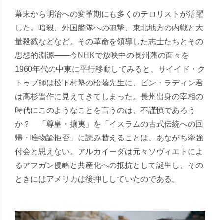
幕末から明治への変革期にも多くのテロリストが活躍
した。暗殺、外国艦隊への砲撃、東北地方の内戦と大
量殺戮などなど。その革命を領導した志士たちとその
思想的淵源――今NHKで放映中の長州藩の面々を
1960年代の中東に平行移動してみると、サイイド・ク
トゥブ師は松下村塾の松蔭先生に、ビン・ラディン君
は高杉晋作に見えてきてしまった。長州出身の宰相の
時代にこのようなことを言うのは、不謹慎であろう
か？ 「尊皇・攘夷」を「イスラムの古式伝統への回
帰・唯物論拒否」に読み替えることは、あながち牽強
付会と思えない。アルカイーダは元々ソヴィエトによ
るアフガン侵略と共産化への抵抗として誕生し、その
ときにはアメリカは後押ししていたのである。