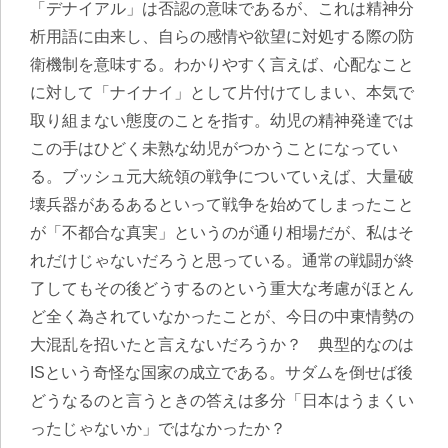
「デナイアル」は否認の意味であるが、これは精神分
析用語に由来し、自らの感情や欲望に対処する際の防
衛機制を意味する。わかりやすく言えば、心配なこと
に対して「ナイナイ」として片付けてしまい、本気で
取り組まない態度のことを指す。幼児の精神発達では
この手はひどく未熟な幼児がつかうことになってい
る。ブッシュ元大統領の戦争についていえば、大量破
壊兵器があるあるといって戦争を始めてしまったこと
が「不都合な真実」というのが通り相場だが、私はそ
れだけじゃないだろうと思っている。通常の戦闘が終
了してもその後どうするのという重大な考慮がほとん
ど全く為されていなかったことが、今日の中東情勢の
大混乱を招いたと言えないだろうか？ 典型的なのは
ISという奇怪な国家の成立である。サダムを倒せば後
どうなるのと言うときの答えは多分「日本はうまくい
ったじゃないか」ではなかったか？