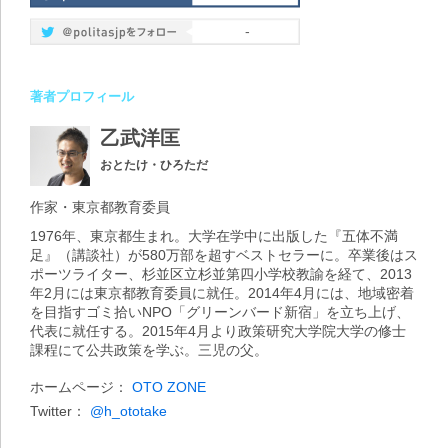
-
著者プロフィール
乙武洋匡
おとたけ・ひろただ
作家・東京都教育委員
1976年、東京都生まれ。大学在学中に出版した『五体不満
足』（講談社）が580万部を超すベストセラーに。卒業後はス
ポーツライター、杉並区立杉並第四小学校教諭を経て、2013
年2月には東京都教育委員に就任。2014年4月には、地域密着
を目指すゴミ拾いNPO「グリーンバード新宿」を立ち上げ、
代表に就任する。2015年4月より政策研究大学院大学の修士
課程にて公共政策を学ぶ。三児の父。
ホームページ：
OTO ZONE
Twitter：
@h_ototake