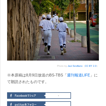
Photo by
Javi Sevillano
（
CC BY 2.0
）
※本原稿は8月9日放送のBS-TBS「
週刊報道LIFE
」に
て朗読されたものです。
-