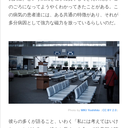
のごろになってようやくわかってきたことがある。こ
の病気の患者達には、ある共通の特徴があり、それが
多分病因として強力な磁力を放っているらしいのだ。
Photo by
MIKI Yoshihito
（
CC BY 2.0
）
彼らの多くが語ること、いわく「私には考えてはいけ