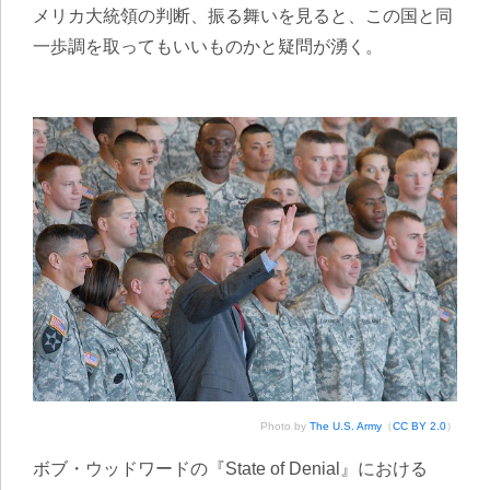
メリカ大統領の判断、振る舞いを見ると、この国と同
一歩調を取ってもいいものかと疑問が湧く。
Photo by
The U.S. Army
（
CC BY 2.0
）
ボブ・ウッドワードの『State of Denial』における