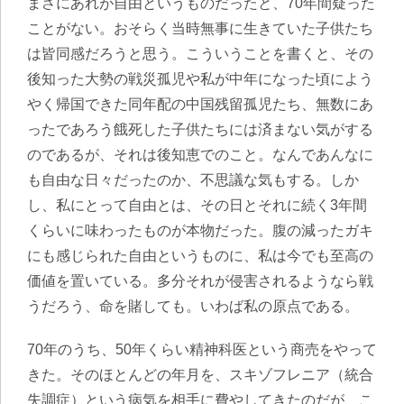
まさにあれが自由というものだったと、70年間疑った
ことがない。おそらく当時無事に生きていた子供たち
は皆同感だろうと思う。こういうことを書くと、その
後知った大勢の戦災孤児や私が中年になった頃によう
やく帰国できた同年配の中国残留孤児たち、無数にあ
ったであろう餓死した子供たちには済まない気がする
のであるが、それは後知恵でのこと。なんであんなに
も自由な日々だったのか、不思議な気もする。しか
し、私にとって自由とは、その日とそれに続く3年間
くらいに味わったものが本物だった。腹の減ったガキ
にも感じられた自由というものに、私は今でも至高の
価値を置いている。多分それが侵害されるようなら戦
うだろう、命を賭しても。いわば私の原点である。
70年のうち、50年くらい精神科医という商売をやって
きた。そのほとんどの年月を、スキゾフレニア（統合
失調症）という病気を相手に費やしてきたのだが、こ