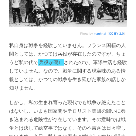
Photo by
manhhai
（
CC BY 2.0
）
私自身は戦争を経験していません。フランス国籍の人
間としては、かつては兵役が存在したのですが、ちょ
うど私の代で
兵役が廃止
されたので、軍隊生活も経験
していません。なので、戦争に関する現実味のある情
報としては、かつての戦争を生き延びた家族の話しか
知りません。
しかし、私の生まれ育った現代でも戦争が絶えたこと
はないし、いまも国家間やテロリスト集団の闘いに巻
き込まれる危険性が存在しています。その意味では戦
争とは決して絵空事ではなく、その不吉さは日々増し