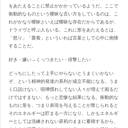
をあたえることに禁止がかかっているようだ。ここで
衝動的なものという曖昧な言い方をしているのは、こ
れがかなり曖昧といえば曖昧な存在だからであるが、
ドライヴと呼ぶ人もいる。これに形をあたえるとは、
「怒り」「愛着」といういわば言葉として心中に抱懐
することだ。
好き・嫌い→くっつきたい・排撃したい
どっちにしたって上手にやらないとうまくいかない
ぞ、という精神的発達の系列が成立不能になる。うま
く口説けない、喧嘩慣れしてない人々が増えて困るだ
けではすまない、もっと悲惨な結果になる。衝動的な
ものに形を、つまり表現を与えることが禁じられると
そのエネルギーは貯まる一方になり、しかもエネルギ
ーとしては洗練されない原初のままに蓄積するから、