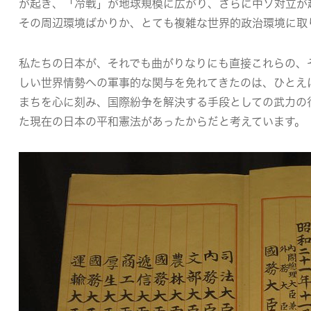
が起き、「冷戦」が地球規模に広がり、さらに中ソ対立が
その周辺環境ばかりか、とても複雑な世界的政治環境に取
私たちの日本が、それでも曲がりなりにも直接これらの、
しい世界情勢への軍事的な関与を免れてきたのは、ひとえ
まちを心に刻み、国際紛争を解決する手段としての武力の
た現在の日本の平和憲法があったからだと考えています。