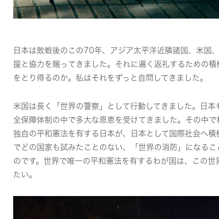
日本は敗戦後のこの70年、アジア太平洋近隣諸国、米国
援と協力を賜ってきました。それに遍く返礼するための積
をとり得るのか。私はそれをずっと自問してきました。
米国は長く「世界の警察」として行動してきました。日本
全保障体制の中で多大な恩恵を受けてきました。その中で
独自の平和憲法を有する日本が、日本として国際社会へ積
でどの国家も試みたことのない、「世界の消防」になるこ
のです。世界で唯一の平和憲法を有するわが国は、この世
たい。