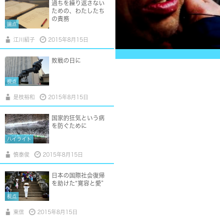
過ちを繰り返さない
ための、わたしたち
の責務
論点
江川紹子
2015年8月15日
敗戦の日に
視点
是枝裕和
2015年8月15日
国家的狂気という病
を防ぐために
ハイライト
慎泰俊
2015年8月15日
日本の国際社会復帰
を助けた“寛容と愛”
視点
東信
2015年8月15日