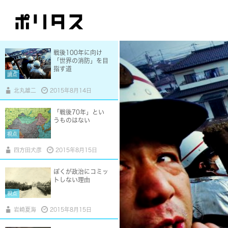
ないために
論点
加藤典洋
2015年8月14日
戦後100年に向け
「世界の消防」を目
指す道
論点
北丸雄二
2015年8月14日
「戦後70年」とい
うものはない
視点
四方田犬彦
2015年8月15日
ぼくが政治にコミッ
トしない理由
視点
岩崎夏海
2015年8月15日