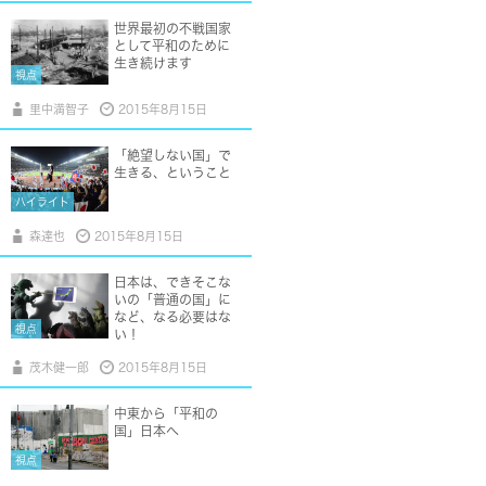
世界最初の不戦国家
として平和のために
生き続けます
視点
里中満智子
2015年8月15日
「絶望しない国」で
生きる、ということ
ハイライト
森達也
2015年8月15日
日本は、できそこな
いの「普通の国」に
など、なる必要はな
視点
い！
茂木健一郎
2015年8月15日
中東から「平和の
国」日本へ
視点