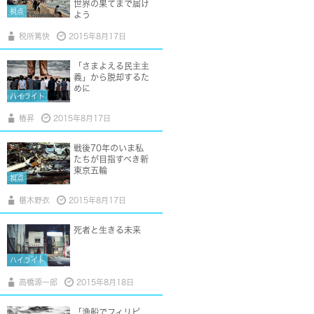
世界の果てまで届け
視点
よう
税所篤快
2015年8月17日
「さまよえる民主主
義」から脱却するた
めに
ハイライト
椿昇
2015年8月17日
戦後70年のいま私
たちが目指すべき新
東京五輪
視点
椹木野衣
2015年8月17日
死者と生きる未来
ハイライト
高橋源一郎
2015年8月18日
「漁船でフィリピ