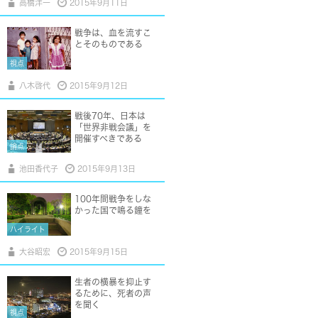
高橋洋一
2015年9月11日
戦争は、血を流すこ
とそのものである
視点
八木啓代
2015年9月12日
戦後70年、日本は
「世界非戦会議」を
開催すべきである
論点
池田香代子
2015年9月13日
100年間戦争をしな
かった国で鳴る鐘を
ハイライト
大谷昭宏
2015年9月15日
生者の横暴を抑止す
るために、死者の声
を聞く
視点