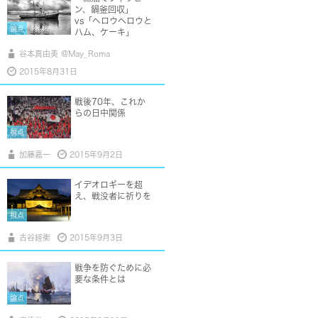
ン、鍋釜回収」
vs「ヘロウヘロウと
論点
ハム、ケーキ」
谷本真由美 @May_Roma
2015年8月31日
戦後70年、これか
らの日中関係
視点
加藤嘉一
2015年9月2日
イデオロギーを超
え、戦没者に祈りを
視点
古谷経衡
2015年9月3日
戦争を防ぐために必
要な条件とは
論点