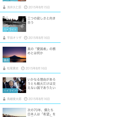
浅井久仁臣
2015年8月15日
三つの寂しさと向き
合う
ハイライト
平田オリザ
2015年8月16日
真の「愛国者」の務
めとは何か
論点
松尾貴史
2015年8月16日
いかなる理由があろ
うとも戦火だけは交
えない国でありたい
ハイライト
鳥越俊太郎
2015年8月16日
次の70年、僕たち
日本人は「希望」を