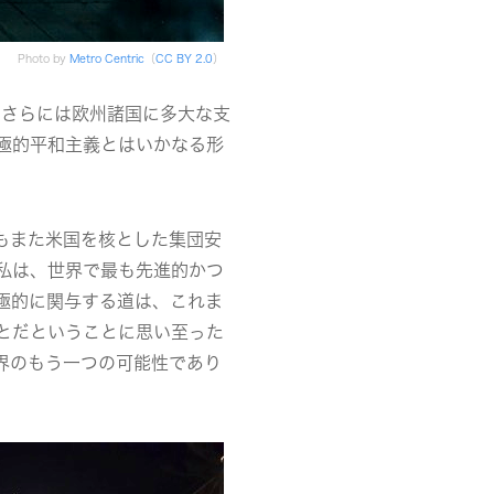
Photo by
Metro Centric
（
CC BY 2.0
）
、さらには欧州諸国に多大な支
極的平和主義とはいかなる形
もまた米国を核とした集団安
私は、世界で最も先進的かつ
極的に関与する道は、これま
とだということに思い至った
界のもう一つの可能性であり