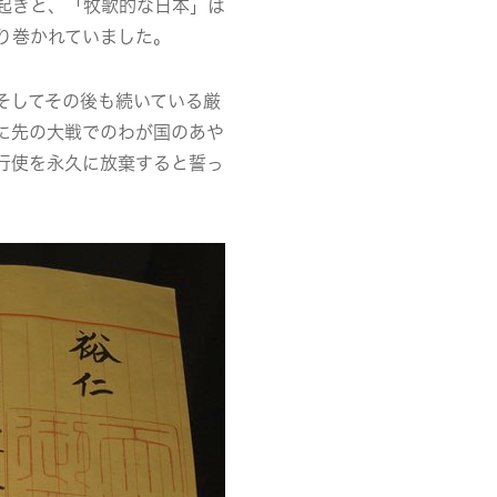
起きと、「牧歌的な日本」は
り巻かれていました。
そしてその後も続いている厳
に先の大戦でのわが国のあや
行使を永久に放棄すると誓っ