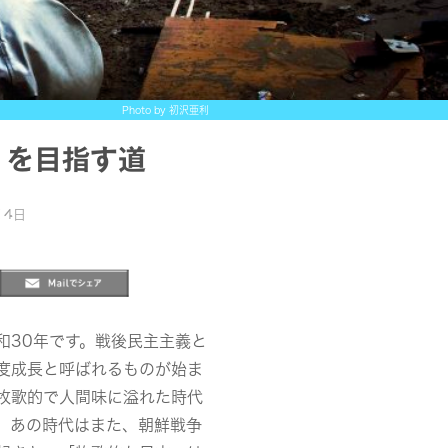
Photo by 初沢亜利
」を目指す道
14日
和30年です。戦後民主主義と
度成長と呼ばれるものが始ま
牧歌的で人間味に溢れた時代
、あの時代はまた、朝鮮戦争