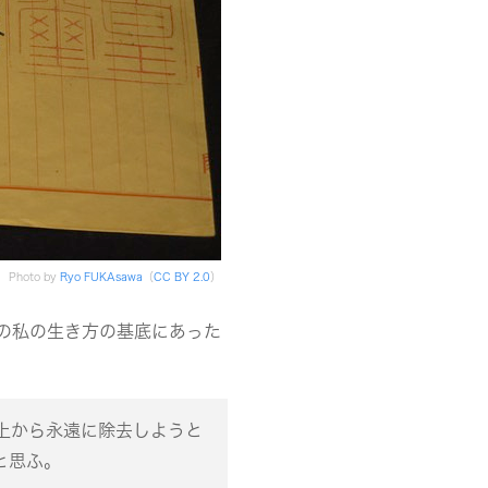
Photo by
Ryo FUKAsawa
（
CC BY 2.0
）
の私の生き方の基底にあった
上から永遠に除去しようと
と思ふ。