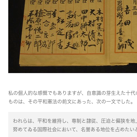
私の個人的な感慨でもありますが、自意識の芽生えた十代
ものは、その平和憲法の前文にあった、次の一文でした。
われらは、平和を維持し、専制と隷従、圧迫と偏狭を地
努めてゐる国際社会において、名誉ある地位を占めたい