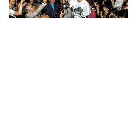
Photo by シンタヤベ
-
-
著者プロフィール
鳥越俊太郎
とりごえ・しゅんたろう
ニュースの職人