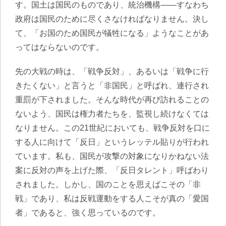
す。国土は国民のものであり、統治機構――すなわち
政府は国民のために尽くさなければなりません。決し
て、「お国のため国民が犠牲になる」ようなことがあ
ってはならないのです。
先の大戦の時は、「戦争反対」、あるいは「戦争に行
きたくない」と言うと「非国民」と呼ばれ、連行され
重罰が下されました。そんな時代が再び訪れることの
ないよう、国民は権力者たちを、監視し続けなくては
なりません。この21世紀においても、戦争反対を口に
する人に向けて「反日」というレッテル貼りが行われ
ています。私も、国民が攻撃の対象になりかねない法
案に反対の声を上げた際、「反日タレント」呼ばわり
されました。しかし、国のことを思えばこその「非
戦」であり、私は反戦運動をする人こそが真の「愛国
者」であると、強く思っているのです。