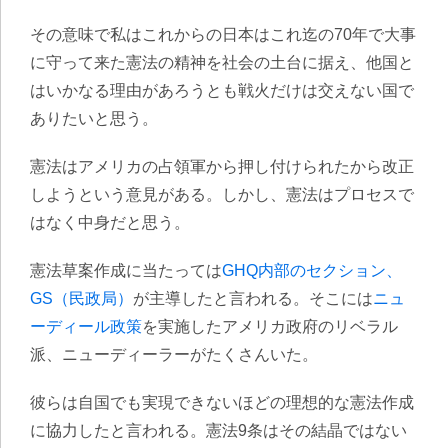
その意味で私はこれからの日本はこれ迄の70年で大事
に守って来た憲法の精神を社会の土台に据え、他国と
はいかなる理由があろうとも戦火だけは交えない国で
ありたいと思う。
憲法はアメリカの占領軍から押し付けられたから改正
しようという意見がある。しかし、憲法はプロセスで
はなく中身だと思う。
憲法草案作成に当たっては
GHQ内部のセクション、
GS（民政局）
が主導したと言われる。そこには
ニュ
ーディール政策
を実施したアメリカ政府のリベラル
派、ニューディーラーがたくさんいた。
彼らは自国でも実現できないほどの理想的な憲法作成
に協力したと言われる。憲法9条はその結晶ではない