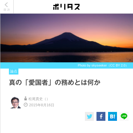
Photo by skyseeker（CC BY 2.0）
論点
真の「愛国者」の務めとは何か
松尾貴史（）
2015年8月16日