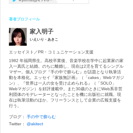
著者プロフィール
家入明子
いえいり・あきこ
エッセイスト／PR・コミュニケーション支援
1982 年福岡県生。高校卒業後、音楽学校在学中に起業家の家
入一真氏と結婚。のちに離婚し、現在は2児を育てるシングル
マザー。個人ブログ『手の中で膨らむ』が話題となり執筆活
動を本格化。エッセイ『家族無計画』（「cakes」Webマガジ
ン）、『世界は一人の女を受け止められる』（「SOLO」
Webマガジン）を好評連載中。また30歳のときにWeb系非営
利団体のモデレーターとなったことを機に出版社に就職。現
在は執筆活動のほか、フリーランスとして企業の広報支援を
行う。
ブログ：
手の中で膨らむ
Twitter：
@akitect