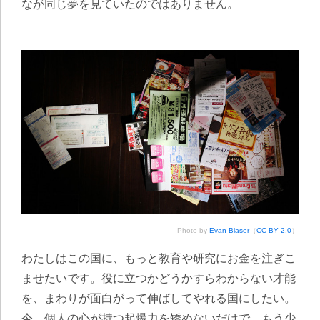
なが同じ夢を見ていたのではありません。
Photo by
Evan Blaser
（
CC BY 2.0
）
わたしはこの国に、もっと教育や研究にお金を注ぎこ
ませたいです。役に立つかどうかすらわからない才能
を、まわりが面白がって伸ばしてやれる国にしたい。
今、個人の心が持つ起爆力を矯めないだけで、もう少