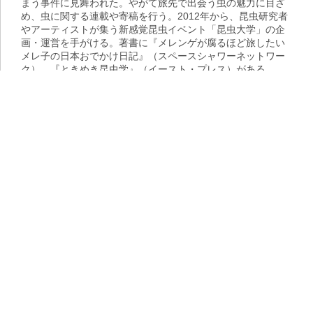
まう事件に見舞われた。やがて旅先で出会う虫の魅力に目ざ
め、虫に関する連載や寄稿を行う。2012年から、昆虫研究者
やアーティストが集う新感覚昆虫イベント「昆虫大学」の企
画・運営を手がける。著書に『メレンゲが腐るほど旅したい
メレ子の日本おでかけ日記』（スペースシャワーネットワー
ク）、『ときめき昆虫学』（イースト・プレス）がある。
ブログ：
メレンゲが腐るほど恋したい
Twitter：
@merec0
Photo by torbakhopper（CC BY 2.0）
視点
声を上げ続ける――レズビアンである