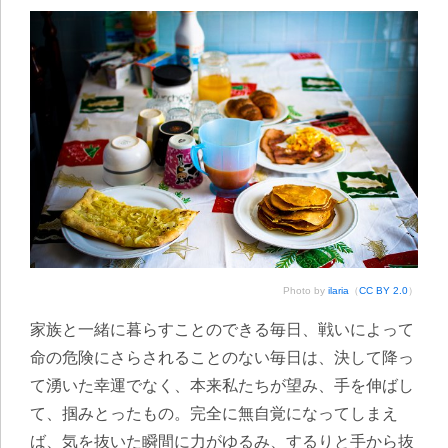
Photo by
ilaria
（
CC BY 2.0
）
家族と一緒に暮らすことのできる毎日、戦いによって
命の危険にさらされることのない毎日は、決して降っ
て湧いた幸運でなく、本来私たちが望み、手を伸ばし
て、掴みとったもの。完全に無自覚になってしまえ
ば、気を抜いた瞬間に力がゆるみ、するりと手から抜