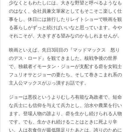
少なくともわたしには、大きな野望と呼べるようなも
のはなく、会社員兼文筆家としてもそこそこ楽しく仕
事をし、休日には旅行したりレイトショーで映画を観
る暮らしがずっと続けばいいなと思っています。今や
それこそが、大きすぎる望みなのかもしれませんが。
映画といえば、先日3回目の『マッドマックス 怒り
のデス・ロード』を観てきました。核戦争後の世界
で、独裁者イモータン・ジョーが支配する砦を女戦士
フュリオサとジョーの妻たち、そして巻きこまれ系の
主人公マックスがぶっ潰すお話です。
ジョーは悪役というよりむしろ有能な為政者で、短命
な兵士にも信仰を与えて兵力とし、治水や農業を行い
ます。登場人物の誰より、砦を生かし続けられる人物
です。でも、生かされ続けることはときに死より辛
い。人は衣食住が最低限足りたあとは、誇りのために