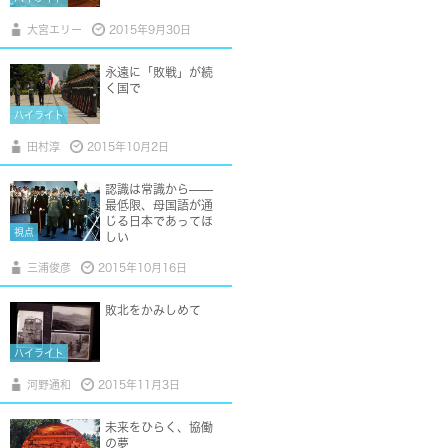
大宮エリー
2015年9月30日
永遠に「敗戦」が続
く国で
ハイライト
田村淳
2015年10月2日
認識は常識から——
最低限、母国語が通
じる日本であってほ
視点
しい
三浦俊彦
2015年10月16日
敗北をかみしめて
ハイライト
河野通和
2015年11月3日
未来をひらく、協働
の夢