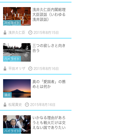
浅井久仁臣内閣総理
大臣談話（いわゆる
浅井談話）
ハイライト
浅井久仁臣
2015年8月15日
三つの寂しさと向き
合う
ハイライト
平田オリザ
2015年8月16日
真の「愛国者」の務
めとは何か
論点
松尾貴史
2015年8月16日
いかなる理由があろ
うとも戦火だけは交
えない国でありたい
ハイライト