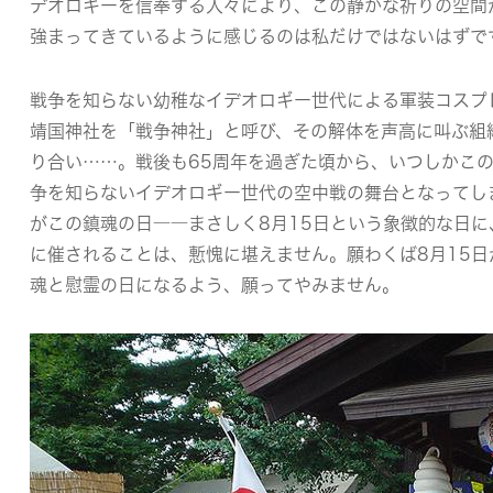
デオロギーを信奉する人々により、この静かな祈りの空間
強まってきているように感じるのは私だけではないはずで
戦争を知らない幼稚なイデオロギー世代による軍装コスプ
靖国神社を「戦争神社」と呼び、その解体を声高に叫ぶ組
り合い……。戦後も65周年を過ぎた頃から、いつしかこの
争を知らないイデオロギー世代の空中戦の舞台となってし
がこの鎮魂の日――まさしく8月15日という象徴的な日に
に催されることは、慙愧に堪えません。願わくば8月15
魂と慰霊の日になるよう、願ってやみません。