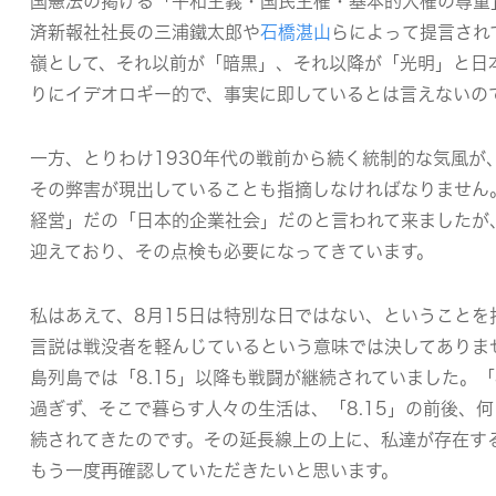
国憲法の掲げる「平和主義・国民主権・基本的人権の尊重
済新報社社長の三浦鐵太郎や
石橋湛山
らによって提言されて
嶺として、それ以前が「暗黒」、それ以降が「光明」と日
りにイデオロギー的で、事実に即しているとは言えないの
一方、とりわけ1930年代の戦前から続く統制的な気風が、
その弊害が現出していることも指摘しなければなりません
経営」だの「日本的企業社会」だのと言われて来ましたが
迎えており、その点検も必要になってきています。
私はあえて、8月15日は特別な日ではない、ということを
言説は戦没者を軽んじているという意味では決してありま
島列島では「8.15」以降も戦闘が継続されていました。「
過ぎず、そこで暮らす人々の生活は、「8.15」の前後、
続されてきたのです。その延長線上の上に、私達が存在す
もう一度再確認していただきたいと思います。