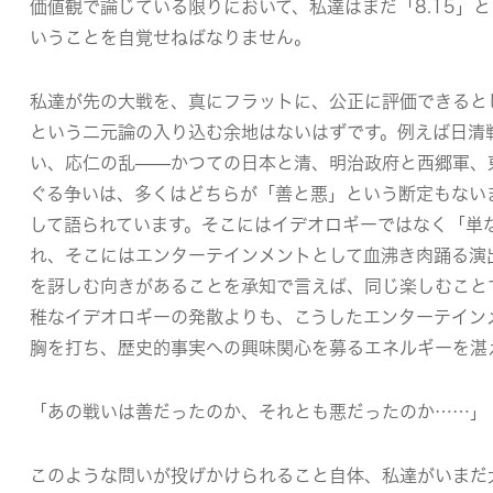
価値観で論じている限りにおいて、私達はまだ「8.15」
いうことを自覚せねばなりません。
私達が先の大戦を、真にフラットに、公正に評価できると
という二元論の入り込む余地はないはずです。例えば日清
い、応仁の乱——かつての日本と清、明治政府と西郷軍、
ぐる争いは、多くはどちらが「善と悪」という断定もない
して語られています。そこにはイデオロギーではなく「単
れ、そこにはエンターテインメントとして血沸き肉踊る演
を訝しむ向きがあることを承知で言えば、同じ楽しむこと
稚なイデオロギーの発散よりも、こうしたエンターテイン
胸を打ち、歴史的事実への興味関心を募るエネルギーを湛
「あの戦いは善だったのか、それとも悪だったのか……」
このような問いが投げかけられること自体、私達がいまだ