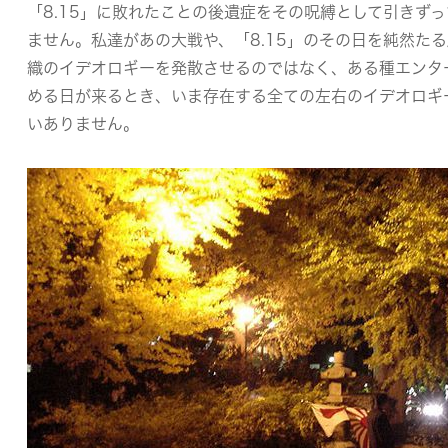
「8.15」に敗れたことの後遺症をその呪縛として引きず
ません。私達があの大戦や、「8.15」のその日を純然た
織のイデオロギーを発散させるのではなく、ある種エンタ
める日が来るとき、いま存在する全ての左右のイデオロギ
いありません。