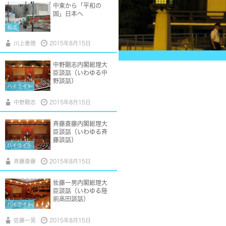
中東から「平和の
国」日本へ
視点
川上泰徳
2015年8月15日
中野剛志内閣総理大
臣談話（いわゆる中
野談話）
ハイライト
中野剛志
2015年8月15日
斉藤斎藤内閣総理大
臣談話（いわゆる斉
藤談話）
ハイライト
斉藤斎藤
2015年8月15日
佐藤一男内閣総理大
臣談話（いわゆる陸
前高田談話）
ハイライト
佐藤一男
2015年8月15日