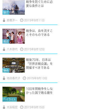
戦争を防ぐために必
要な条件とは
論点
高橋洋一
2015年9月11日
戦争は、血を流すこ
とそのものである
視点
八木啓代
2015年9月12日
戦後70年、日本は
「世界非戦会議」を
開催すべきである
論点
池田香代子
2015年9月13日
100年間戦争をしな
かった国で鳴る鐘を
ハイライト
大谷昭宏
2015年9月15日