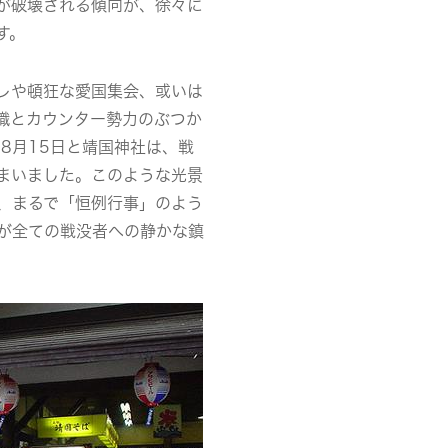
が破壊される傾向が、徐々に
す。
レや頓狂な愛国集会、或いは
織とカウンター勢力のぶつか
8月15日と靖国神社は、戦
まいました。このような光景
、まるで「恒例行事」のよう
日が全ての戦没者への静かな鎮