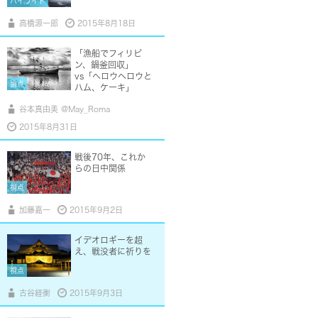
ハイライト
高橋源一郎
2015年8月18日
「漁船でフィリピ
ン、鍋釜回収」
vs「ヘロウヘロウと
論点
ハム、ケーキ」
谷本真由美 @May_Roma
2015年8月31日
戦後70年、これか
らの日中関係
視点
加藤嘉一
2015年9月2日
イデオロギーを超
え、戦没者に祈りを
視点
古谷経衡
2015年9月3日