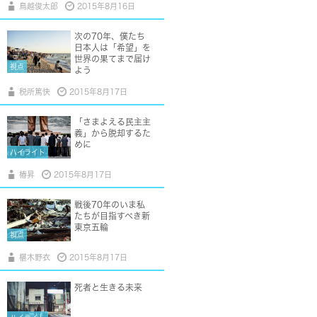
鳥越俊太郎
2015年8月16日
次の70年、僕たち
日本人は「希望」を
世界の果てまで届け
視点
よう
税所篤快
2015年8月17日
「さまよえる民主主
義」から脱却するた
めに
ハイライト
椿昇
2015年8月17日
戦後70年のいま私
たちが目指すべき新
東京五輪
視点
椹木野衣
2015年8月17日
死者と生きる未来