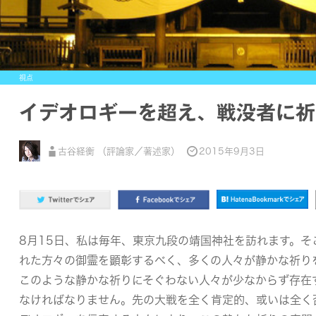
視点
イデオロギーを超え、戦没者に祈
古谷経衡 （評論家／著述家）
2015年9月3日
8月15日、私は毎年、東京九段の靖国神社を訪れます。そ
れた方々の御霊を顕彰するべく、多くの人々が静かな祈り
このような静かな祈りにそぐわない人々が少なからず存在
なければなりません。先の大戦を全く肯定的、或いは全く