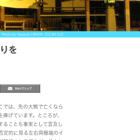
Photo by Yasuyuki HIRATA（CC BY 2.0）
りを
こでは、先の大戦で亡くなら
を捧げています。ところが、
することも事実として言及し
否定的に見る左右両極端のイ