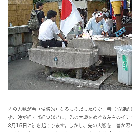
先の大戦が悪（侵略的）なるものだったのか、善（防御的
後、時が経てば経つほどに、先の大戦をめぐる左右のイデ
8月15日に沸き起こります。しかし、先の大戦を「善か悪