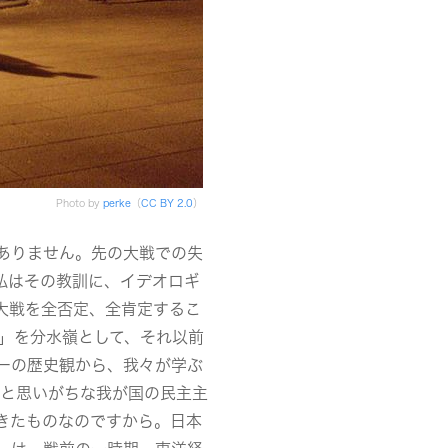
Photo by
perke
（
CC BY 2.0
）
ありません。先の大戦での失
私はその教訓に、イデオロギ
大戦を全否定、全肯定するこ
5」を分水嶺として、それ以前
ーの歴史観から、我々が学ぶ
たと思いがちな我が国の民主主
きたものなのですから。日本