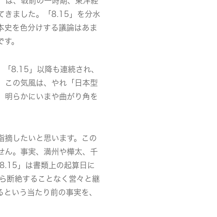
」は、戦前の一時期、東洋経
きました。「8.15」を分水
本史を色分けする議論はあま
です。
「8.15」以降も連続され、
。この気風は、やれ「日本型
、明らかにいまや曲がり角を
指摘したいと思います。この
せん。事実、満州や樺太、千
8.15」は書類上の起算日に
何ら断絶することなく営々と継
るという当たり前の事実を、