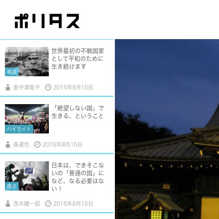
を助けた“寛容と愛”
視点
東信
2015年8月15日
世界最初の不戦国家
として平和のために
生き続けます
視点
里中満智子
2015年8月15日
「絶望しない国」で
生きる、ということ
ハイライト
森達也
2015年8月15日
日本は、できそこな
いの「普通の国」に
など、なる必要はな
視点
い！
茂木健一郎
2015年8月15日