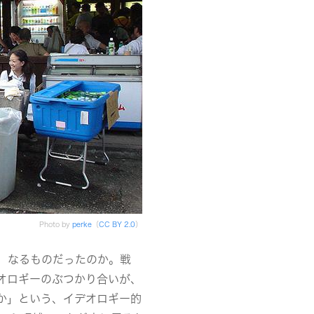
Photo by
perke
（
CC BY 2.0
）
）なるものだったのか。戦
オロギーのぶつかり合いが、
か」という、イデオロギー的