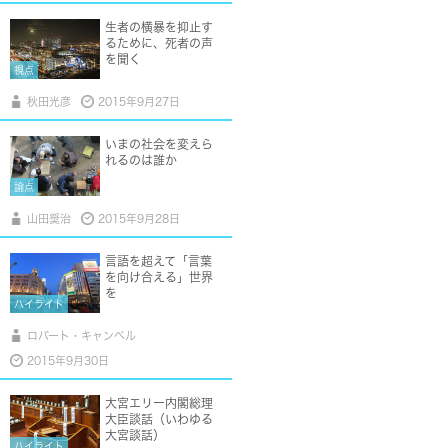
生者の横暴を抑止す
るために、死者の声
を聞く
視点
秋田光彦
2015年9月27日
いまの社会を変えら
れるのは誰か
論点
山田奨治
2015年9月28日
言語を超えて「言葉
を向け合える」世界
を
ハイライト
ロバート・キャンベル
2015年9月30日
大宮エリー内閣総理
大臣談話（いわゆる
大宮談話）
ハイライト