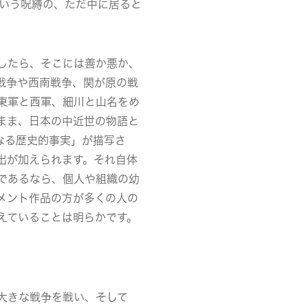
という呪縛の、ただ中に居ると
したら、そこには善か悪か、
戦争や西南戦争、関が原の戦
東軍と西軍、細川と山名をめ
まま、日本の中近世の物語と
なる歴史的事実」が描写さ
出が加えられます。それ自体
であるなら、個人や組織の幼
メント作品の方が多くの人の
えていることは明らかです。
大きな戦争を戦い、そして