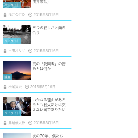
浅井談話）
ハイライト
浅井久仁臣
2015年8月15日
三つの寂しさと向き
合う
ハイライト
平田オリザ
2015年8月16日
真の「愛国者」の務
めとは何か
論点
松尾貴史
2015年8月16日
いかなる理由があろ
うとも戦火だけは交
えない国でありたい
ハイライト
鳥越俊太郎
2015年8月16日
次の70年、僕たち