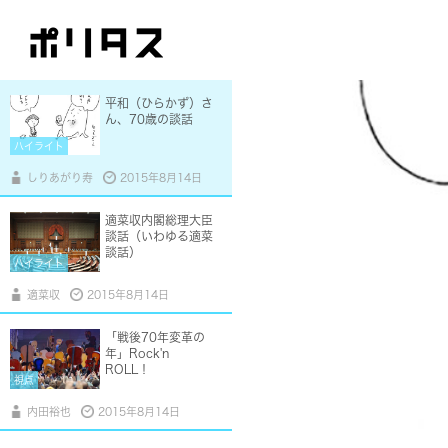
えてくれたこと
視点
増原裕子
2015年8月14日
平和（ひらかず）さ
ん、70歳の談話
ハイライト
しりあがり寿
2015年8月14日
適菜収内閣総理大臣
談話（いわゆる適菜
談話）
ハイライト
適菜収
2015年8月14日
「戦後70年変革の
年」Rock'n
ROLL！
視点
内田裕也
2015年8月14日