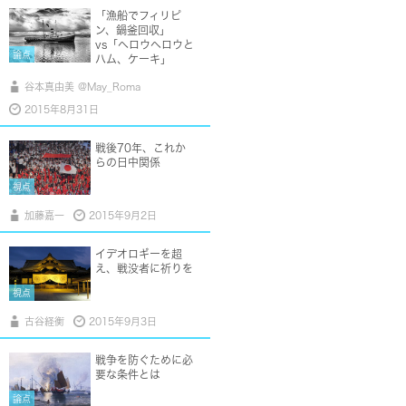
「漁船でフィリピ
ン、鍋釜回収」
vs「ヘロウヘロウと
論点
ハム、ケーキ」
谷本真由美 @May_Roma
2015年8月31日
戦後70年、これか
らの日中関係
視点
加藤嘉一
2015年9月2日
イデオロギーを超
え、戦没者に祈りを
視点
古谷経衡
2015年9月3日
戦争を防ぐために必
要な条件とは
論点