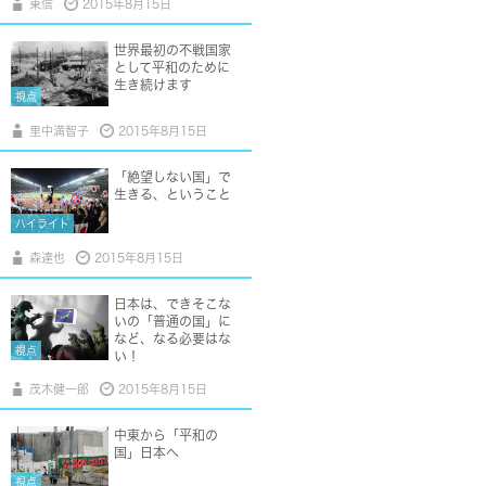
東信
2015年8月15日
世界最初の不戦国家
として平和のために
生き続けます
視点
里中満智子
2015年8月15日
「絶望しない国」で
生きる、ということ
ハイライト
森達也
2015年8月15日
日本は、できそこな
いの「普通の国」に
など、なる必要はな
視点
い！
茂木健一郎
2015年8月15日
中東から「平和の
国」日本へ
視点