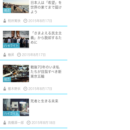
日本人は「希望」を
世界の果てまで届け
視点
よう
税所篤快
2015年8月17日
「さまよえる民主主
義」から脱却するた
めに
ハイライト
椿昇
2015年8月17日
戦後70年のいま私
たちが目指すべき新
東京五輪
視点
椹木野衣
2015年8月17日
死者と生きる未来
ハイライト
高橋源一郎
2015年8月18日