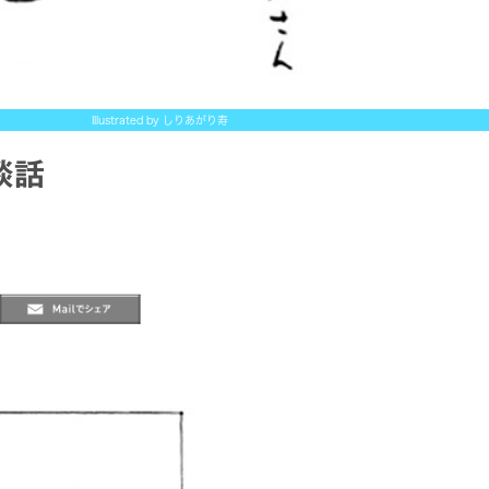
Illustrated by しりあがり寿
談話