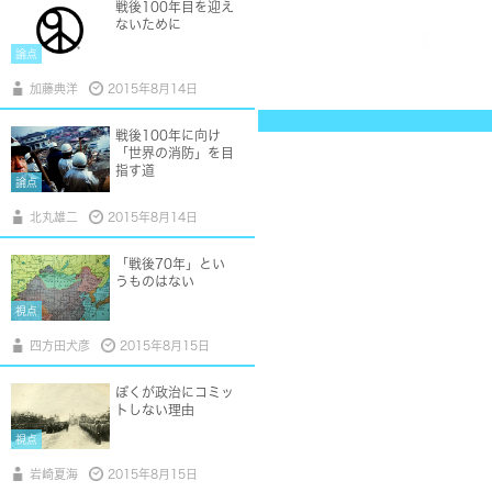
戦後100年目を迎え
ないために
論点
加藤典洋
2015年8月14日
戦後100年に向け
「世界の消防」を目
指す道
論点
北丸雄二
2015年8月14日
「戦後70年」とい
うものはない
視点
四方田犬彦
2015年8月15日
ぼくが政治にコミッ
トしない理由
視点
岩崎夏海
2015年8月15日