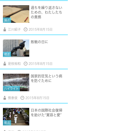
過ちを繰り返さない
ための、わたしたち
の責務
論点
江川紹子
2015年8月15日
敗戦の日に
視点
是枝裕和
2015年8月15日
国家的狂気という病
を防ぐために
ハイライト
慎泰俊
2015年8月15日
日本の国際社会復帰
を助けた“寛容と愛”
視点