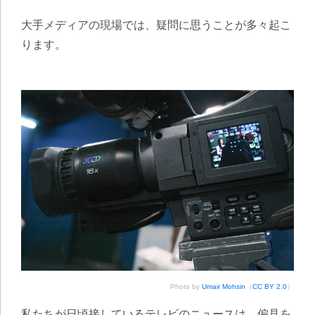
大手メディアの現場では、疑問に思うことが多々起こ
ります。
Photo by
Umair Mohsin
（
CC BY 2.0
）
私たちが日頃接しているテレビのニュースは、偏見を