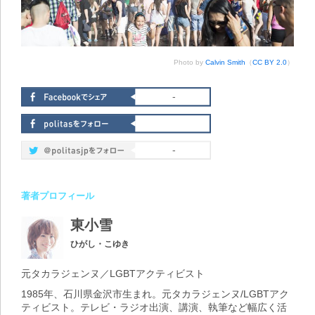
Photo by
Calvin Smith
（
CC BY 2.0
）
-
-
著者プロフィール
東小雪
ひがし・こゆき
元タカラジェンヌ／LGBTアクティビスト
1985年、石川県金沢市生まれ。元タカラジェンヌ/LGBTアク
ティビスト。テレビ・ラジオ出演、講演、執筆など幅広く活