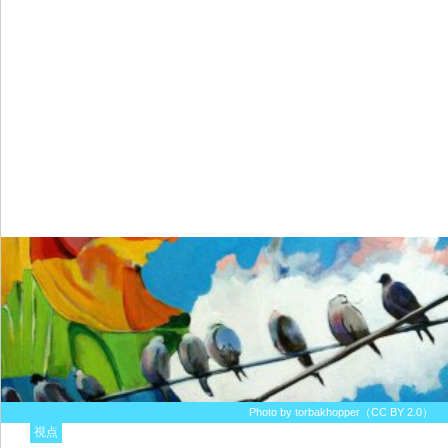
Photo by torbakhopper（CC BY 2.0）
視点