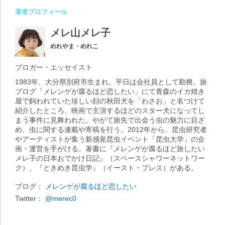
著者プロフィール
メレ山メレ子
めれやま・めれこ
ブロガー・エッセイスト
1983年、大分県別府市生まれ。平日は会社員として勤務。旅
ブログ「メレンゲが腐るほど恋したい」にて青森のイカ焼き
屋で飼われていた珍しい顔の秋田犬を「わさお」と名づけて
紹介したところ、映画で主演するほどのスター犬になってし
まう事件に見舞われた。やがて旅先で出会う虫の魅力に目ざ
め、虫に関する連載や寄稿を行う。2012年から、昆虫研究者
やアーティストが集う新感覚昆虫イベント「昆虫大学」の企
画・運営を手がける。著書に『メレンゲが腐るほど旅したい
メレ子の日本おでかけ日記』（スペースシャワーネットワー
ク）、『ときめき昆虫学』（イースト・プレス）がある。
ブログ：
メレンゲが腐るほど恋したい
Twitter：
@merec0