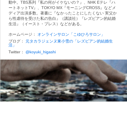
動中。TBS系列『私の何がイケないの？』、NHK Eテレ『ハ
ートネットTV』、TOKYO MX『モーニングCROSS』などメ
ディア出演多数。著書に『なかったことにしたくない 実父か
ら性虐待を受けた私の告白』（講談社）『レズビアン的結婚
生活』（イースト・プレス）などがある。
ホームページ：
オンラインサロン「こゆひろサロン」
ブログ：
元タカラジェンヌ東小雪の「レズビアン的結婚生
活」
Twitter：
@koyuki_higashi
Photo by Kevin Dooley（CC BY 2.0）
視点
亡くなった祖父が教えてくれたこと