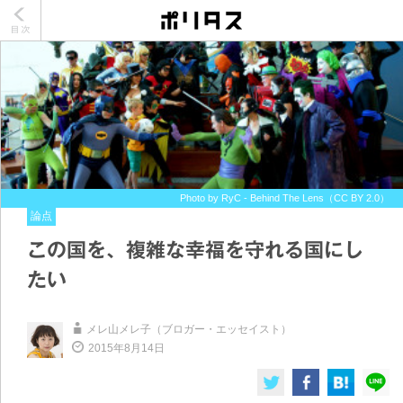
Photo by RyC - Behind The Lens（CC BY 2.0）
論点
この国を、複雑な幸福を守れる国にし
たい
メレ山メレ子（ブロガー・エッセイスト）
2015年8月14日