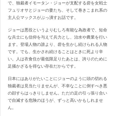
で、独裁者イモータン・ジョーが支配する砦を女戦士
フュリオサとジョーの妻たち、そして巻きこまれ系の
主人公マックスがぶっ潰すお話です。
ジョーは悪役というよりむしろ有能な為政者で、短命
な兵士にも信仰を与えて兵力とし、治水や農業を行い
ます。登場人物の誰より、砦を生かし続けられる人物
です。でも、生かされ続けることはときに死より辛
い。人は衣食住が最低限足りたあとは、誇りのために
足掻かざるを得ない存在だからです。
日本にはありがたいことにジョーのように頭の切れる
独裁者は見当たりませんが、不幸なことに倒すべき悪
の顔すらはっきりしません。ただの足の引っ張り合い
で自滅する危険のほうが、ずっと高いかもしれませ
ん。