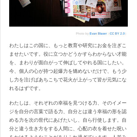
Photo by
Evan Blaser
（
CC BY 2.0
）
わたしはこの国に、もっと教育や研究にお金を注ぎこ
ませたいです。役に立つかどうかすらわからない才能
を、まわりが面白がって伸ばしてやれる国にしたい。
今、個人の心が持つ起爆力を矯めないだけで、もう少
し力を注げばあちこちで花火が上がって皆が元気にな
れるはずです。
わたしは、それぞれの幸福を見つける力、そのイメー
ジを自分の言葉で語る力、自分とは違う幸福の形を認
める力を次の世代にあげたいし、自ら行使します。自
分と違う生き方をする人間に、心配の衣を着せた呪い